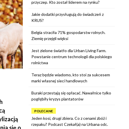
przyczep. Kto został liderem na rynku?
Jakie dodatki przysługują do świadczeń z
KRUS?
Belgia straciła 71% gospodarstw rolnych.
Ziemię przejęli więksi
Jest zielone światło dla Urban Living Farm.
Powstanie centrum technologii dla polskiego
rolnictwa
Teraz będzie wiadomo, kto stoi za sukcesem
marki własnej sieci handlowych
Buraki przestają się opłacać. Nawałnice tylko
pogłębiły kryzys plantatorów
h
cą
POLECANE
lizacją
Jeden kosi, drugi zbiera. Co z cenami zbóż i
rzepaku? Podcast Czekał(a) na Urbana odc.
ia się o