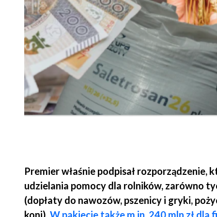
Premier właśnie podpisał rozporządzenie, 
udzielania pomocy dla rolników, zarówno tyc
(dopłaty do nawozów, pszenicy i gryki, poży
koni).
W pakiecie także m.in. 240 mln zł dla 