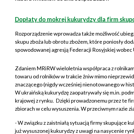
Dopłaty do mokrej kukurydzy dla firm sku
Rozporządzenie wprowadza także możliwość ubiegan
skupu zboża lub obrotu zbożem, które poniosły doda
spowodowanej agresją Federacji Rosyjskiej wobec 
Zdaniem MRiRW wieloletnia współpraca z rolnikami
towaru od rolników w trakcie żniw mimo nieprzewid
znaczącego (nigdy wcześniej nienotowanego w histor
W ukraińską kukurydzę zaopatrywały się m.in. pod
krajowej z rynku. Dzięki prowadzonemu przez te fir
zbiorach w celu wysuszenia. W przeciwnym razie zi
- W związku z zaistniałą sytuacją firmy skupujące 
już wysuszonej kukurydzy z uwagi na nasycenie ry