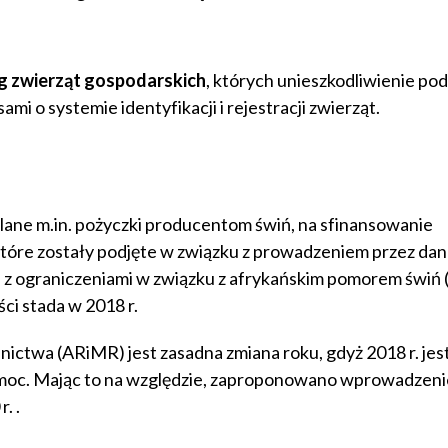
og zwierząt gospodarskich
, których unieszkodliwienie po
mi o systemie identyfikacji i rejestracji zwierząt.
lane m.in. pożyczki producentom świń, na sfinansowanie
óre zostały podjęte w związku z prowadzeniem przez da
h z ograniczeniami w związku z afrykańskim pomorem świń 
ci stada w 2018 r.
lnictwa (ARiMR) jest zasadna zmiana roku, gdyż 2018 r. jes
 pomoc. Mając to na względzie, zaproponowano wprowadzen
. .