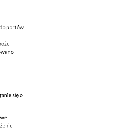
 do portów
może
nowano
anie się o
owe
użenie