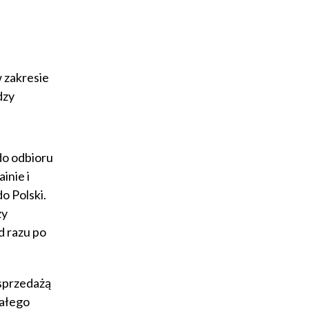
 zakresie
dzy
do odbioru
inie i
o Polski.
zy
d razu po
 sprzedażą
wałego