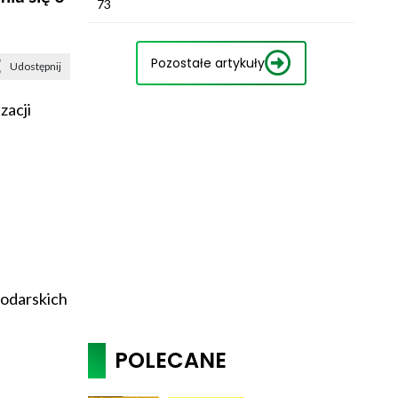
73
Pozostałe artykuły
Udostępnij
zacji
podarskich
POLECANE