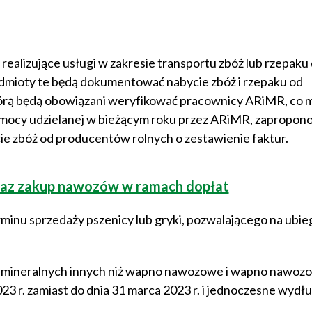
realizujące usługi w zakresie transportu zbóż lub rzepaku
dmioty te będą dokumentować nabycie zbóż i rzepaku od
tórą będą obowiązani weryfikować pracownicy ARiMR, co 
pomocy udzielanej w bieżącym roku przez ARiMR, zapropo
 zbóż od producentów rolnych o zestawienie faktur.
 oraz zakup nawozów w ramach dopłat
minu sprzedaży pszenicy lub gryki, pozwalającego na ubieg
 mineralnych innych niż wapno nawozowe i wapno nawoz
3 r. zamiast do dnia 31 marca 2023 r. i jednoczesne wydł