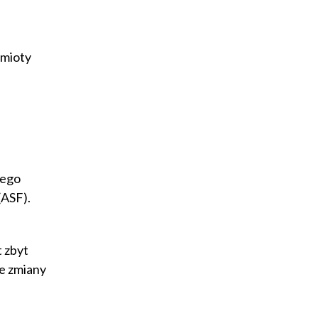
dmioty
nego
(ASF).
t zbyt
ie zmiany