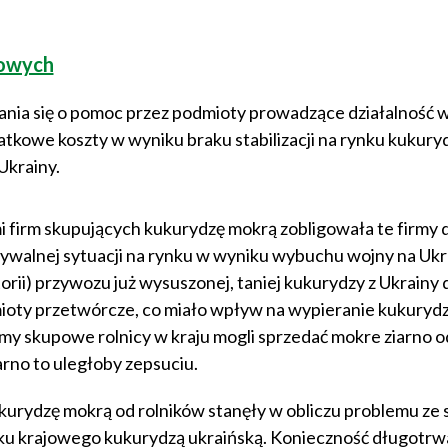
powych
ia się o pomoc przez podmioty prowadzące działalność w
tkowe koszty w wyniku braku stabilizacji na rynku kukury
Ukrainy.
 firm skupujących kukurydzę mokrą zobligowała te firmy 
ywalnej sytuacji na rynku w wyniku wybuchu wojny na Ukra
ii) przywozu już wysuszonej, taniej kukurydzy z Ukrainy d
mioty przetwórcze, co miało wpływ na wypieranie kukuryd
my skupowe rolnicy w kraju mogli sprzedać mokre ziarno o
arno to uległoby zepsuciu.
kukurydzę mokrą od rolników stanęły w obliczu problemu ze
nku krajowego kukurydzą ukraińską. Konieczność długotr