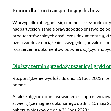
Pomoc dla firm transportujących zboża
W przypadku ubiegania się o pomoc przez podmioty 
nadbałtyckich istnieje prawdopodobieństwo, że po
producentów rolnych dość liczną dokumentacją, k
oznaczać duże obciążenie. Uwzględniając zakres 
rozszerzenie dokumentów potwierdzających nabycie
Dłuższy termin sprzedaży pszenicy i gryki
Rozporządzenie wydłuża do dnia 15 lipca 2023 r. ter
pomoc.
A także objęcie dofinansowaniem zakupu nawozów
zawierające magnez dokonanego do dnia 15 maja 202
naboru wniosków do dnia 31 lipca 2023 r.