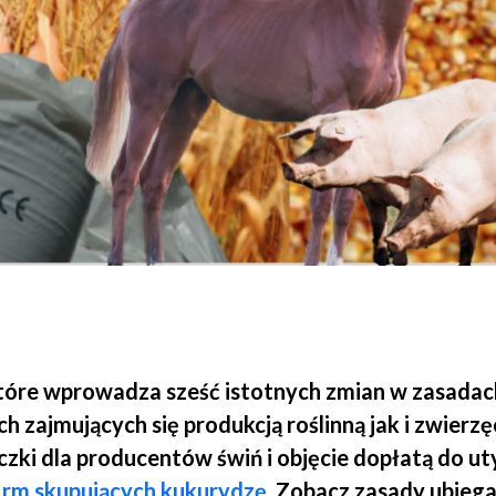
które wprowadza sześć istotnych zmian w zasadac
h zajmujących się produkcją roślinną jak i zwierzę
czki dla producentów świń i objęcie dopłatą do uty
firm skupujących kukurydzę.
Zobacz zasady ubiegan