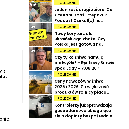
POLECANE
Jeden kosi, drugi zbiera. Co
z cenami zbóż i rzepaku?
Podcast Czekał(a) na
Urbana odc. 73
POLECANE
Nowy korytarz dla
ukraińskiego zboża. Czy
Polska jest gotowa na
powrót tranzytu?
POLECANE
Czy tylko żniwa hamują
podwyżki? – Rynkowy Serwis
Spod Lady – 7.08.26 r.
iMR
POLECANE
płat
Ceny nawozów w żniwa
2025 i 2026. Za większość
produktów rolnicy płacą
więcej
POLECANE
Kontrolerzy już sprawdzają
gospodarstwa ubiegające
się o dopłaty bezpośrednie
onie,