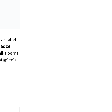
az tabel
ładce:
nika pełna
stąpienia