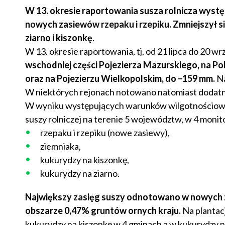
W 13. okresie raportowania susza rolnicza wyst
nowych zasiewów rzepaku i rzepiku. Zmniejszył s
ziarno i kiszonkę
.
W 13. okresie raportowania, tj. od 21 lipca do 20 wr
wschodniej części Pojezierza Mazurskiego, na Po
oraz na Pojezierzu Wielkopolskim, do –159 mm.
Na
W niektórych rejonach notowano natomiast dodatn
W wyniku występujących warunków wilgotnościowyc
suszy rolniczej na terenie 5 województw, w 4 monit
rzepaku i rzepiku (nowe zasiewy),
ziemniaka,
kukurydzy na kiszonkę,
kukurydzy na ziarno.
Największy zasięg suszy odnotowano w nowych za
obszarze 0,47% gruntów ornych kraju.
Na plantac
kukurydzy na kiszonkę w 4 gminach a w kukurydzy na