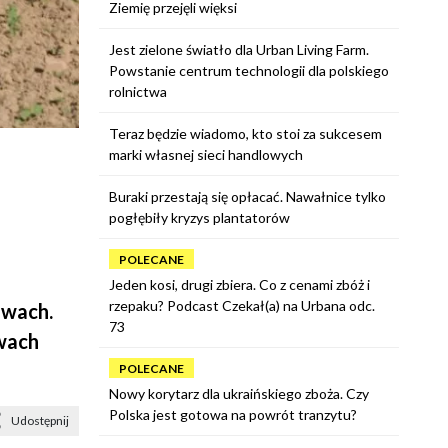
Ziemię przejęli więksi
Jest zielone światło dla Urban Living Farm.
Powstanie centrum technologii dla polskiego
rolnictwa
Teraz będzie wiadomo, kto stoi za sukcesem
marki własnej sieci handlowych
Buraki przestają się opłacać. Nawałnice tylko
pogłębiły kryzys plantatorów
POLECANE
Jeden kosi, drugi zbiera. Co z cenami zbóż i
rzepaku? Podcast Czekał(a) na Urbana odc.
awach.
73
awach
POLECANE
Nowy korytarz dla ukraińskiego zboża. Czy
Polska jest gotowa na powrót tranzytu?
Udostępnij