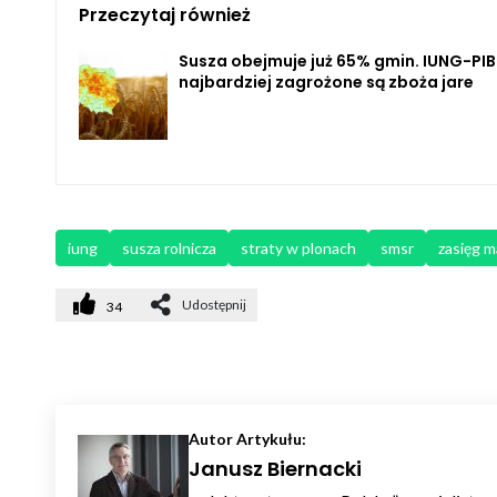
Przeczytaj również
Susza obejmuje już 65% gmin. IUNG-PIB
najbardziej zagrożone są zboża jare
iung
susza rolnicza
straty w plonach
smsr
zasięg 
Udostępnij
34
Autor Artykułu:
Janusz Biernacki