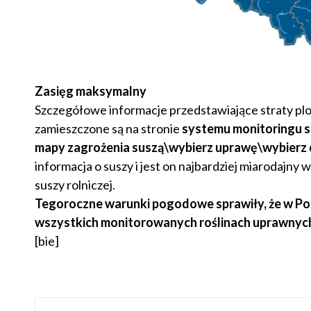
Zasięg maksymalny
Szczegółowe informacje przedstawiające straty p
zamieszczone są na stronie
systemu monitoringu su
mapy zagrożenia suszą\wybierz uprawę\wybierz 
informacja o suszy i jest on najbardziej miarodaj
suszy rolniczej.
Tegoroczne warunki pogodowe sprawiły, że w Pol
wszystkich monitorowanych roślinach uprawnyc
[bie]