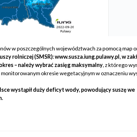
lonów w poszczególnych województwach za pomocą map or
szy rolniczej (SMSR): www.susza.iung.pulawy.pl, w zak
okres – należy wybrać zasięg maksymalny
, z którego wy
ny w monitorowanym okresie wegetacyjnym w oznaczeniu wy
sce wystąpił duży deficyt wody, powodujący suszę we
h.