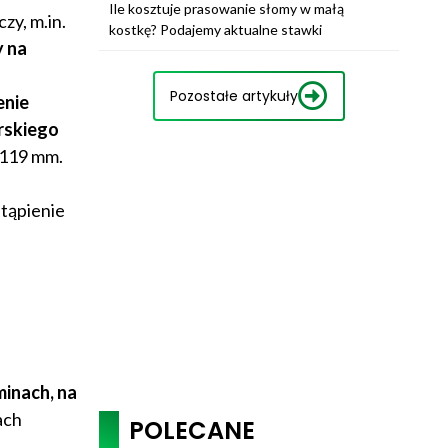
Ile kosztuje prasowanie słomy w małą
zy, m.in.
kostkę? Podajemy aktualne stawki
y na
Pozostałe artykuły
enie
rskiego
–119 mm.
tąpienie
inach, na
ach
POLECANE