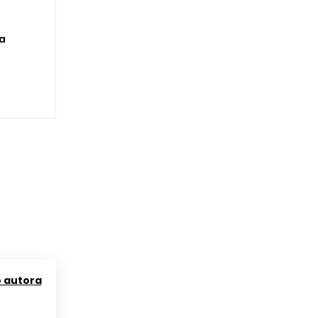
ma
o autora