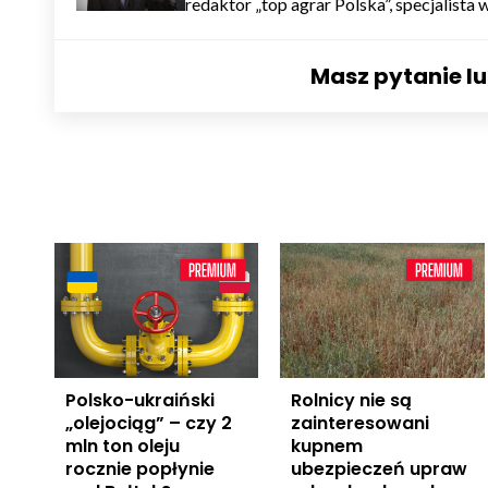
redaktor „top agrar Polska”, specjalista 
Masz pytanie l
Polsko-ukraiński
Rolnicy nie są
„olejociąg” – czy 2
zainteresowani
mln ton oleju
kupnem
rocznie popłynie
ubezpieczeń upraw