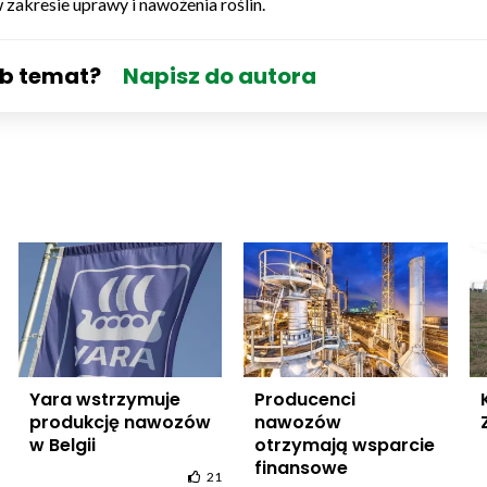
w zakresie uprawy i nawożenia roślin.
ub temat?
Napisz do autora
Yara wstrzymuje
Producenci
produkcję nawozów
nawozów
w Belgii
otrzymają wsparcie
finansowe
21