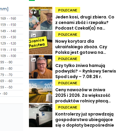
POLECANE
Jeden kosi, drugi zbiera. Co
z cenami zbóż i rzepaku?
Podcast Czekał(a) na
Urbana odc. 73
POLECANE
Nowy korytarz dla
ukraińskiego zboża. Czy
Polska jest gotowa na
powrót tranzytu?
POLECANE
Czy tylko żniwa hamują
podwyżki? – Rynkowy Serwis
Spod Lady – 7.08.26 r.
POLECANE
Ceny nawozów w żniwa
2025 i 2026. Za większość
produktów rolnicy płacą
więcej
POLECANE
Kontrolerzy już sprawdzają
gospodarstwa ubiegające
się o dopłaty bezpośrednie