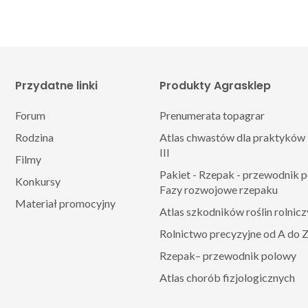
Przydatne linki
Produkty Agrasklep
Forum
Prenumerata topagrar
Rodzina
Atlas chwastów dla praktyków 
III
Filmy
Pakiet - Rzepak - przewodnik 
Konkursy
Fazy rozwojowe rzepaku
Materiał promocyjny
Atlas szkodników roślin rolnic
Rolnictwo precyzyjne od A do 
Rzepak– przewodnik polowy
Atlas chorób fizjologicznych