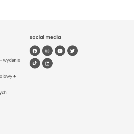
social media
– wydanie
polowy +
zych
Z