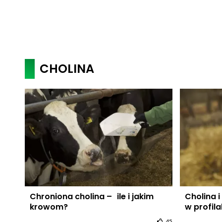
CHOLINA
Chroniona cholina – ile i jakim
Cholina i
krowom?
w profil
45