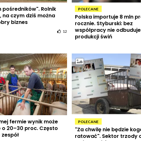
 pośredników". Rolnik
POLECANE
, na czym dziś można
Polska importuje 8 mln pr
obry biznes
rocznie. Styburski: bez
współpracy nie odbuduj
12
produkcji świń
amej fermie wynik może
POLECANE
ię o 20–30 proc. Często
"Za chwilę nie będzie kog
 zespół
ratować". Sektor trzody 