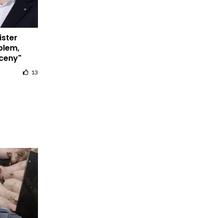
ister
blem,
 ceny"
13