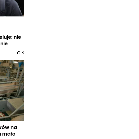
luje: nie
nie
9
ków na
a mało