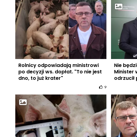
Rolnicy odpowiadają ministrowi
Nie będzi
po decyzji ws. dopłat. "To nie jest
Minister 
dno, to już krater"
odrzucił
9