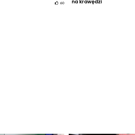
na krawędzi
60