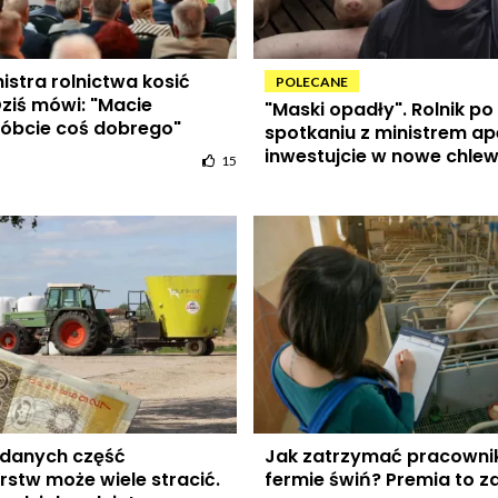
istra rolnictwa kosić
POLECANE
Dziś mówi: "Macie
"Maski opadły". Rolnik po
róbcie coś dobrego"
spotkaniu z ministrem ape
inwestujcie w nowe chlew
15
 danych część
Jak zatrzymać pracowni
stw może wiele stracić.
fermie świń? Premia to z