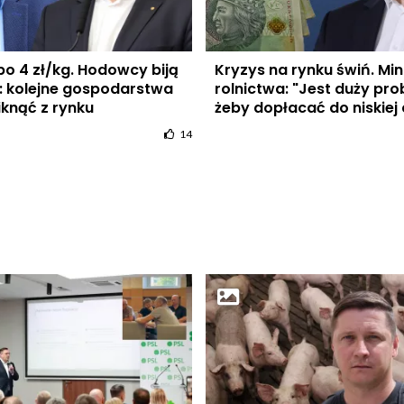
po 4 zł/kg. Hodowcy biją
Kryzys na rynku świń. Min
: kolejne gospodarstwa
rolnictwa: "Jest duży pro
knąć z rynku
żeby dopłacać do niskiej
14