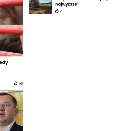
najwyższe?
6
iedy
68