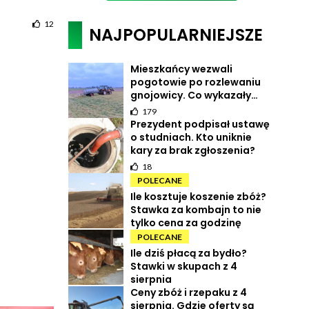
12
NAJPOPULARNIEJSZE
Mieszkańcy wezwali
pogotowie po rozlewaniu
gnojowicy. Co wykazały
pomiary?
179
Prezydent podpisał ustawę
o studniach. Kto uniknie
kary za brak zgłoszenia?
18
POLECANE
Ile kosztuje koszenie zbóż?
Stawka za kombajn to nie
tylko cena za godzinę
20
POLECANE
Ile dziś płacą za bydło?
Stawki w skupach z 4
sierpnia
9
Ceny zbóż i rzepaku z 4
sierpnia. Gdzie oferty są