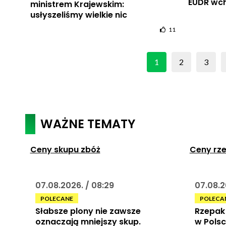
EUDR wch
ministrem Krajewskim:
usłyszeliśmy wielkie nic
11
1
2
3
WAŻNE TEMATY
Ceny skupu zbóż
Ceny rz
07.08.2026. / 08:29
07.08.2
POLECANE
POLECA
Słabsze plony nie zawsze
Rzepak 
oznaczają mniejszy skup.
w Polsc