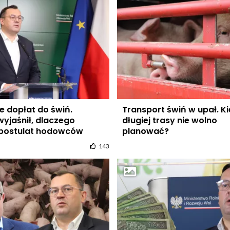
e dopłat do świń.
Transport świń w upał. K
wyjaśnił, dlaczego
długiej trasy nie wolno
 postulat hodowców
planować?
143