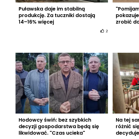
Puławska daje im stabilną
"Pomijam
produkcję. Za tuczniki dostają
pokazuje
14–16% więcej
zrobić d
2
Hodowcy świń: bez szybkich
Na tej s
decyzji gospodarstwa będą się
różnić s
likwidować. "Czas ucieka"
decyduje