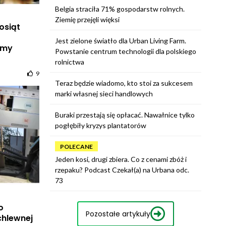
Belgia straciła 71% gospodarstw rolnych.
Ziemię przejęli więksi
osiąt
Jest zielone światło dla Urban Living Farm.
emy
Powstanie centrum technologii dla polskiego
rolnictwa
9
Teraz będzie wiadomo, kto stoi za sukcesem
marki własnej sieci handlowych
Buraki przestają się opłacać. Nawałnice tylko
pogłębiły kryzys plantatorów
POLECANE
Jeden kosi, drugi zbiera. Co z cenami zbóż i
rzepaku? Podcast Czekał(a) na Urbana odc.
73
o
Pozostałe artykuły
chlewnej