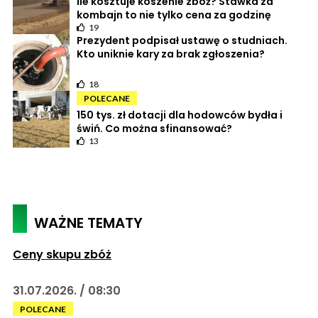
Ile kosztuje koszenie zbóż? Stawka za
kombajn to nie tylko cena za godzinę
19
Prezydent podpisał ustawę o studniach.
Kto uniknie kary za brak zgłoszenia?
18
POLECANE
150 tys. zł dotacji dla hodowców bydła i
świń. Co można sfinansować?
13
WAŻNE TEMATY
Ceny skupu zbóż
31.07.2026. / 08:30
POLECANE