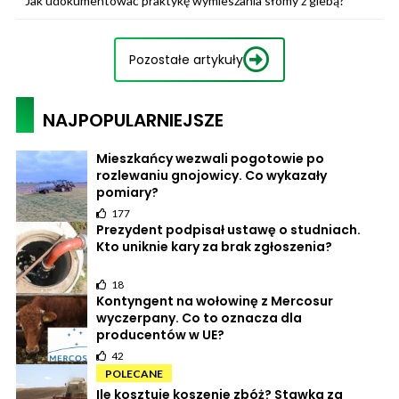
Jak udokumentować praktykę wymieszania słomy z glebą?
Pozostałe artykuły
NAJPOPULARNIEJSZE
Mieszkańcy wezwali pogotowie po
rozlewaniu gnojowicy. Co wykazały
pomiary?
177
Prezydent podpisał ustawę o studniach.
Kto uniknie kary za brak zgłoszenia?
18
Kontyngent na wołowinę z Mercosur
wyczerpany. Co to oznacza dla
producentów w UE?
42
POLECANE
Ile kosztuje koszenie zbóż? Stawka za