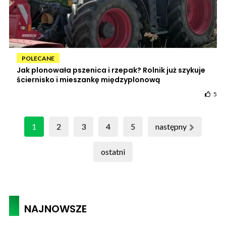
POLECANE
Jak plonowała pszenica i rzepak? Rolnik już szykuje
ściernisko i mieszankę międzyplonową
5
1
2
3
4
5
następny
ostatni
NAJNOWSZE