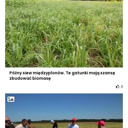
Późny siew międzyplonów. Te gatunki mają szansę
zbudować biomasę
3