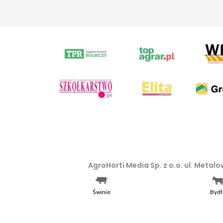
AgroHorti Media Sp. z o.o. ul. Meta
Wilda w Poznaniu, VIII Wydziale Go
Wszystkie prezentowane w ramach n
Świnie
Bydł
prawem autorskim, kopiowanie i dals