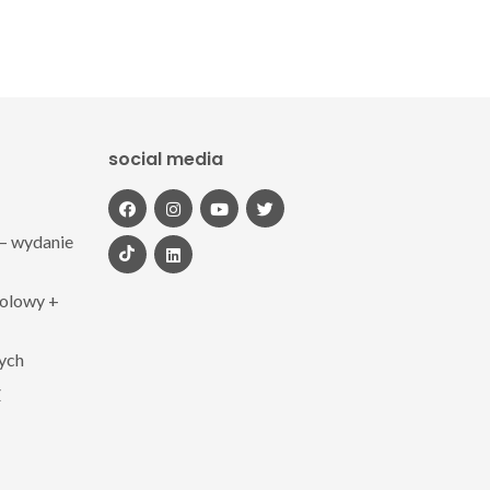
social media
– wydanie
polowy +
zych
Z