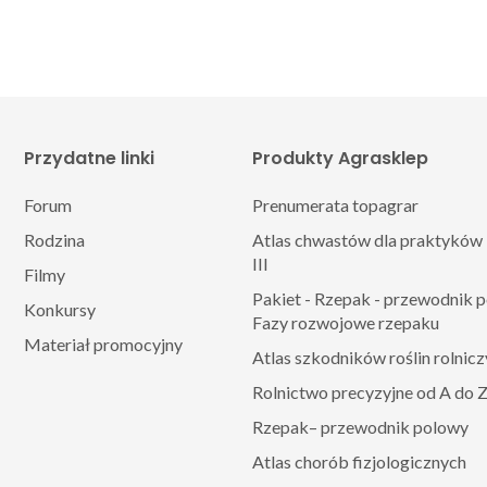
Przydatne linki
Produkty Agrasklep
Forum
Prenumerata topagrar
Rodzina
Atlas chwastów dla praktyków 
III
Filmy
Pakiet - Rzepak - przewodnik 
Konkursy
Fazy rozwojowe rzepaku
Materiał promocyjny
Atlas szkodników roślin rolnic
Rolnictwo precyzyjne od A do 
Rzepak– przewodnik polowy
Atlas chorób fizjologicznych