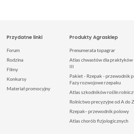
Przydatne linki
Produkty Agrasklep
Forum
Prenumerata topagrar
Rodzina
Atlas chwastów dla praktyków 
III
Filmy
Pakiet - Rzepak - przewodnik 
Konkursy
Fazy rozwojowe rzepaku
Materiał promocyjny
Atlas szkodników roślin rolnic
Rolnictwo precyzyjne od A do 
Rzepak– przewodnik polowy
Atlas chorób fizjologicznych