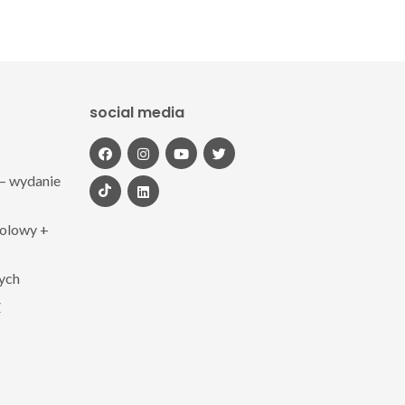
social media
– wydanie
polowy +
zych
Z