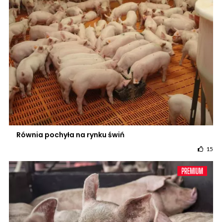
Równia pochyła na rynku świń
15