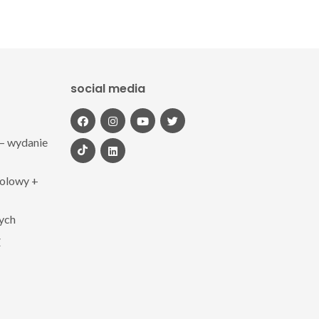
social media
– wydanie
polowy +
zych
Z