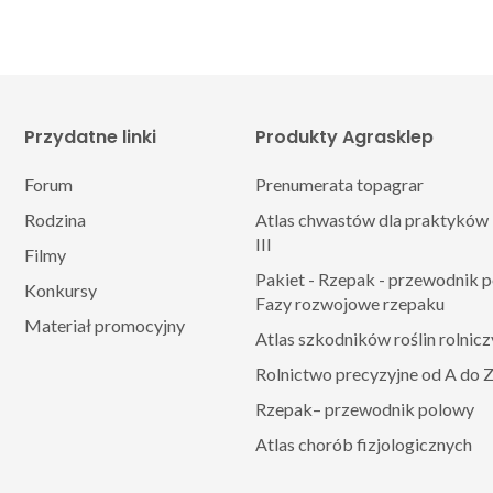
Przydatne linki
Produkty Agrasklep
Forum
Prenumerata topagrar
Rodzina
Atlas chwastów dla praktyków 
III
Filmy
Pakiet - Rzepak - przewodnik 
Konkursy
Fazy rozwojowe rzepaku
Materiał promocyjny
Atlas szkodników roślin rolnic
Rolnictwo precyzyjne od A do 
Rzepak– przewodnik polowy
Atlas chorób fizjologicznych