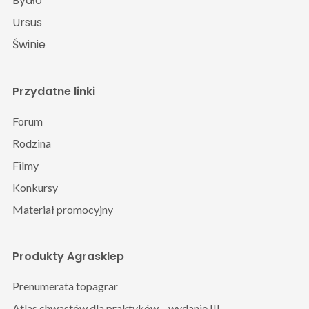
Bydło
Ursus
Świnie
Przydatne linki
Forum
Rodzina
Filmy
Konkursy
Materiał promocyjny
Produkty Agrasklep
Prenumerata topagrar
Atlas chwastów dla praktyków – wydanie III