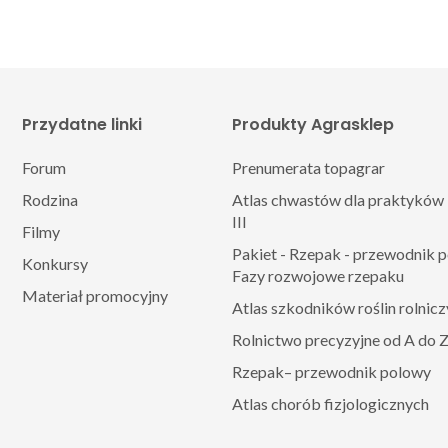
Przydatne linki
Produkty Agrasklep
Forum
Prenumerata topagrar
Rodzina
Atlas chwastów dla praktyków 
III
Filmy
Pakiet - Rzepak - przewodnik 
Konkursy
Fazy rozwojowe rzepaku
Materiał promocyjny
Atlas szkodników roślin rolnic
Rolnictwo precyzyjne od A do 
Rzepak– przewodnik polowy
Atlas chorób fizjologicznych