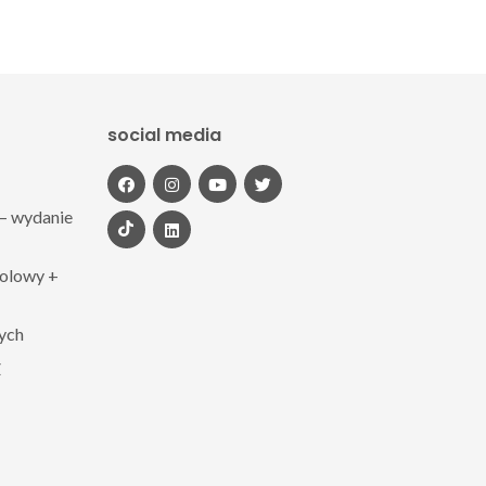
social media
– wydanie
polowy +
zych
Z