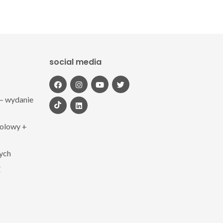
social media
– wydanie
polowy +
zych
Z