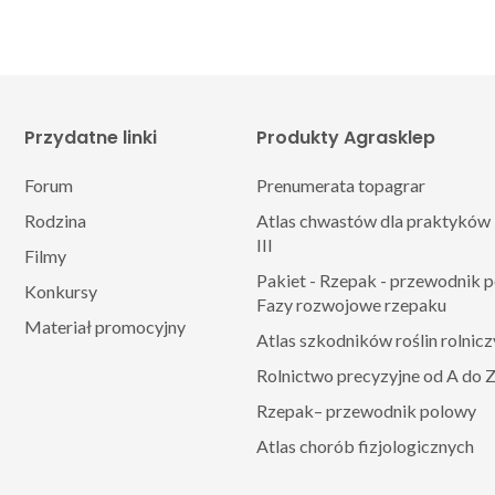
Przydatne linki
Produkty Agrasklep
Forum
Prenumerata topagrar
Rodzina
Atlas chwastów dla praktyków 
III
Filmy
Pakiet - Rzepak - przewodnik 
Konkursy
Fazy rozwojowe rzepaku
Materiał promocyjny
Atlas szkodników roślin rolnic
Rolnictwo precyzyjne od A do 
Rzepak– przewodnik polowy
Atlas chorób fizjologicznych