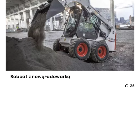
Bobcat z nową ładowarką
26