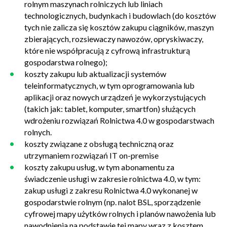
rolnym maszynach rolniczych lub liniach
technologicznych, budynkach i budowlach (do kosztów
tych nie zalicza się kosztów zakupu ciągników, maszyn
zbierających, rozsiewaczy nawozów, opryskiwaczy,
które nie współpracują z cyfrową infrastrukturą
gospodarstwa rolnego);
koszty zakupu lub aktualizacji systemów
teleinformatycznych, w tym oprogramowania lub
aplikacji oraz nowych urządzeń je wykorzystujących
(takich jak: tablet, komputer, smartfon) służących
wdrożeniu rozwiązań Rolnictwa 4.0 w gospodarstwach
rolnych.
koszty związane z obsługą techniczną oraz
utrzymaniem rozwiązań IT on-premise
koszty zakupu usług, w tym abonamentu za
świadczenie usługi w zakresie rolnictwa 4.0, w tym:
zakup usługi z zakresu Rolnictwa 4.0 wykonanej w
gospodarstwie rolnym (np. nalot BSL, sporządzenie
cyfrowej mapy użytków rolnych i planów nawożenia lub
nawodnienia na podstawie tej mapy wraz z kosztem