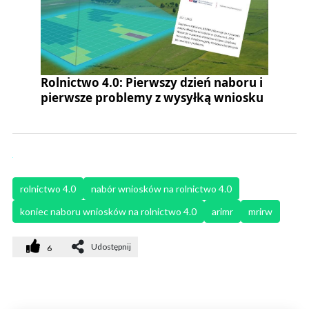
Rolnictwo 4.0: Pierwszy dzień naboru i
pierwsze problemy z wysyłką wniosku
rolnictwo 4.0
nabór wniosków na rolnictwo 4.0
koniec naboru wniosków na rolnictwo 4.0
arimr
mrirw
Udostępnij
6