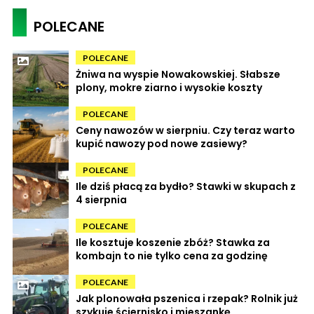
POLECANE
POLECANE
Żniwa na wyspie Nowakowskiej. Słabsze
plony, mokre ziarno i wysokie koszty
POLECANE
Ceny nawozów w sierpniu. Czy teraz warto
kupić nawozy pod nowe zasiewy?
POLECANE
Ile dziś płacą za bydło? Stawki w skupach z
4 sierpnia
POLECANE
Ile kosztuje koszenie zbóż? Stawka za
kombajn to nie tylko cena za godzinę
POLECANE
Jak plonowała pszenica i rzepak? Rolnik już
szykuje ściernisko i mieszankę