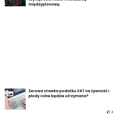
międzyplonową
Zerowa stawka podatku VAT na żywność i
płody rolne będzie utrzymana?
3