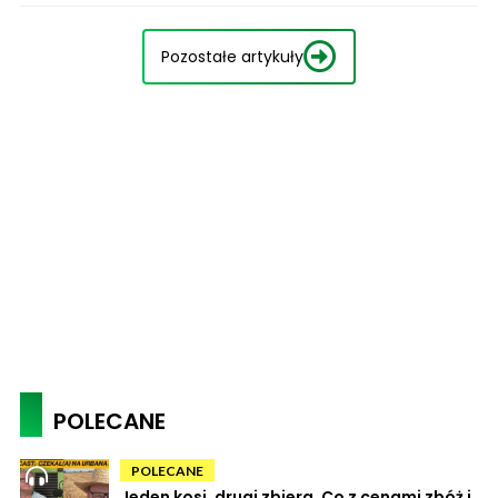
Pozostałe artykuły
POLECANE
POLECANE
Jeden kosi, drugi zbiera. Co z cenami zbóż i