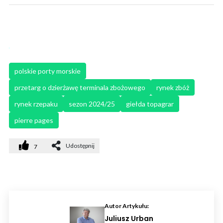
polskie porty morskie
przetarg o dzierżawę terminala zbożowego
rynek zbóż
rynek rzepaku
sezon 2024/25
giełda topagrar
pierre pages
Udostępnij
7
Autor Artykułu:
Juliusz Urban