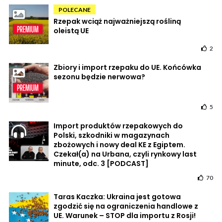
POLECANE
Rzepak wciąż najważniejszą rośliną
oleistą UE
2
Zbiory i import rzepaku do UE. Końcówka
sezonu będzie nerwowa?
5
Import produktów rzepakowych do
Polski, szkodniki w magazynach
zbożowych i nowy deal KE z Egiptem.
Czekał(a) na Urbana, czyli rynkowy last
minute, odc. 3 [PODCAST]
70
Taras Kaczka: Ukraina jest gotowa
zgodzić się na ograniczenia handlowe z
UE. Warunek – STOP dla importu z Rosji!