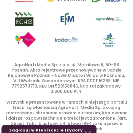
AgroHorti Media Sp. z o.o. ul. Metalowa 5, 60-118
Poznań. Akta rejestrowe przechowywane w Sądzie
Rejonowym Poznań - Nowe Miasto i Wilda w Poznaniu,
VIII Wydziale Gospodarczym, KRS 0001116269, NIP
7792573719, REGON 529158846, kapitał zakładowy:
3.608.000 PLN.
Wszystkie prezentowane w ramach niniejszego portalu
treści są własnością AgroHorti Media Sp. z o.o, są
zastrzeżone i chronione prawem autorskim, kopiowanie
i dalsze rozpowszechnianie treści jest zabronione. (art.
25 ust. 1 pkt 1b ustawy z 4 lutego 1994 roku o prawie
autorskim i prawach pokrewnych.
Zagłosuj w Plebiscycie Izydory