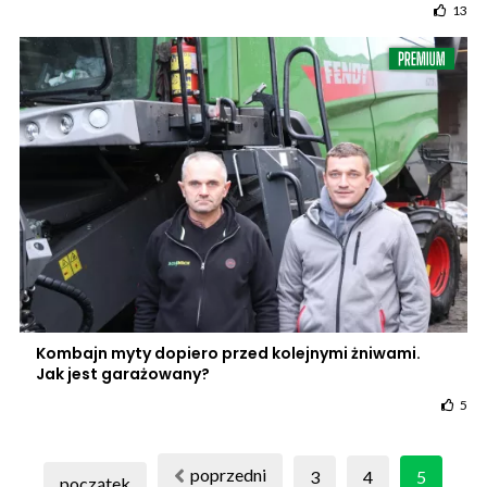
13
Kombajn myty dopiero przed kolejnymi żniwami.
Jak jest garażowany?
5
poprzedni
3
4
5
początek