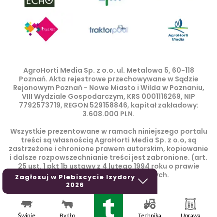
AgroHorti Media Sp. z o.o. ul. Metalowa 5, 60-118
Poznań. Akta rejestrowe przechowywane w Sądzie
Rejonowym Poznań - Nowe Miasto i Wilda w Poznaniu,
VIII Wydziale Gospodarczym, KRS 0001116269, NIP
7792573719, REGON 529158846, kapitał zakładowy:
3.608.000 PLN.
Wszystkie prezentowane w ramach niniejszego portalu
treści są własnością AgroHorti Media Sp. z o.o, są
zastrzeżone i chronione prawem autorskim, kopiowanie
i dalsze rozpowszechnianie treści jest zabronione. (art.
25 ust. 1 pkt 1b ustawy z 4 lutego 1994 roku o prawie
autorskim i prawach pokrewnych.
Zagłosuj w Plebiscycie Izydory
2026
Świnie
Bydło
Technika
Uprawa