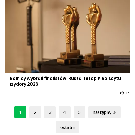
Rolnicy wybrali finalistów. Rusza II etap Plebiscytu
Izydory 2026
14
1
2
3
4
5
następny
ostatni