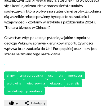
ludźmi, czyli guanxi 关系 (relacja, stosunek). Ta wywodząca
się z konfucjanizmu idea oznacza sieć stosunków
społecznych, która wpływa na status danej osoby. Zgodnie z
nią wszelkie relacje powinny być oparte na zaufaniu i
wzajemności - czytamy w artykule z października 2024 r.
"Kultura biznesu w Chinach".
Otwartym więc pozostaje pytanie, w jakim stopniu na
decyzję Pekinu w sprawie kierunków importu żywności
wpływa brak zaufania do Unii Europejskiej oraz – czy jest
szansa na zmianę tego nastawienia.
chiny
unia europejska
usa
cła
mercosur
wołowina
wieprzowina
eksport
australia
handel międzynarodowy
Udostępnij
9