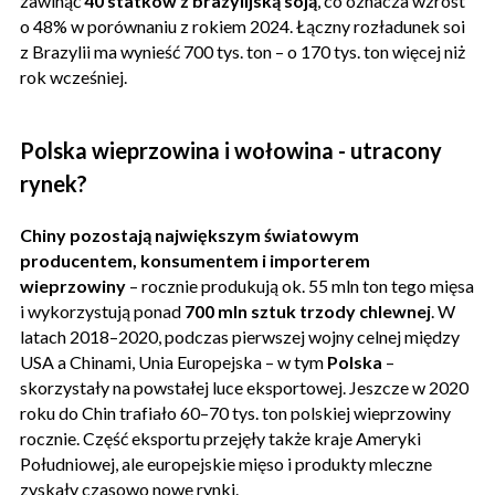
zawinąć
40 statków z brazylijską soją
, co oznacza wzrost
o 48% w porównaniu z rokiem 2024. Łączny rozładunek soi
z Brazylii ma wynieść 700 tys. ton – o 170 tys. ton więcej niż
rok wcześniej.
Polska wieprzowina i wołowina - utracony
rynek?
Chiny pozostają największym światowym
producentem, konsumentem i importerem
wieprzowiny
– rocznie produkują ok. 55 mln ton tego mięsa
i wykorzystują ponad
700 mln sztuk trzody chlewnej
. W
latach 2018–2020, podczas pierwszej wojny celnej między
USA a Chinami, Unia Europejska – w tym
Polska
–
skorzystały na powstałej luce eksportowej. Jeszcze w 2020
roku do Chin trafiało 60–70 tys. ton polskiej wieprzowiny
rocznie. Część eksportu przejęły także kraje Ameryki
Południowej, ale europejskie mięso i produkty mleczne
zyskały czasowo nowe rynki.