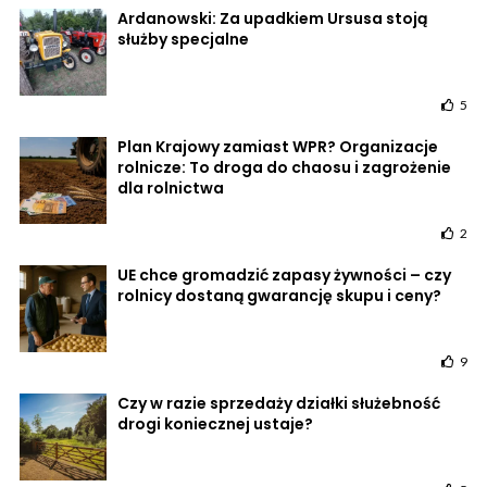
Ardanowski: Za upadkiem Ursusa stoją
służby specjalne
5
Plan Krajowy zamiast WPR? Organizacje
rolnicze: To droga do chaosu i zagrożenie
dla rolnictwa
2
UE chce gromadzić zapasy żywności – czy
rolnicy dostaną gwarancję skupu i ceny?
9
Czy w razie sprzedaży działki służebność
drogi koniecznej ustaje?