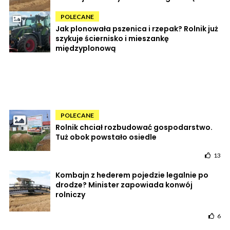
POLECANE
Jak plonowała pszenica i rzepak? Rolnik już
szykuje ściernisko i mieszankę
międzyplonową
POLECANE
Rolnik chciał rozbudować gospodarstwo.
Tuż obok powstało osiedle
13
Kombajn z hederem pojedzie legalnie po
drodze? Minister zapowiada konwój
rolniczy
6