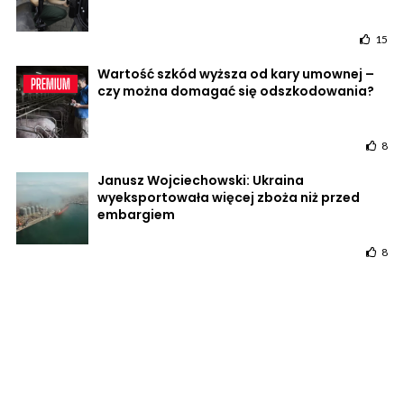
15
Wartość szkód wyższa od kary umownej –
czy można domagać się odszkodowania?
8
Janusz Wojciechowski: Ukraina
wyeksportowała więcej zboża niż przed
embargiem
8
POWRÓT DO STRONY GŁÓWNEJ