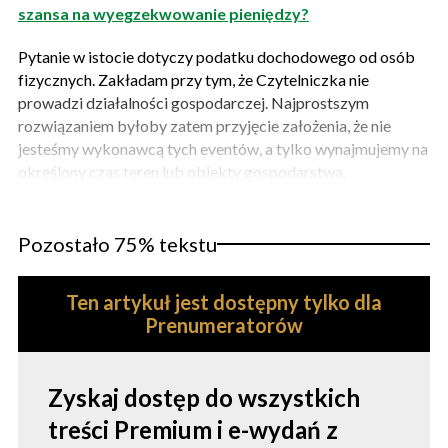
szansa na wyegzekwowanie pieniędzy?
Pytanie w istocie dotyczy podatku dochodowego od osób
fizycznych. Zakładam przy tym, że Czytelniczka nie
prowadzi działalności gospodarczej. Najprostszym
rozwiązaniem byłoby zatem przyjęcie założenia, że nie
jesteśmy wykonawcą tych eventów, a tylko wynajmujemy na
określony czas teren lub obiekty gospodarstwa.
Pozostało 75% tekstu
Ten artykuł jest dostępny tylko dla
Prenumeratorów
Zyskaj dostęp do wszystkich
treści Premium i e-wydań z