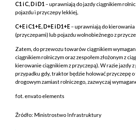
C1 i C, D i D1
– uprawniają do jazdy ciągnikiem roln
pojazdu i przyczepy lekkiej,
C+E i C1+E, D+E i D1+E
– uprawniają do kierowania
(przyczepami) lub pojazdu wolnobieżnego z przycze
Zatem, do przewozu towarów ciągnikiem wymagane j
ciągnikiem rolniczym oraz zespołem złożonym z ciąg
kierowanie ciągnikiem z przyczepą). W razie jazdy 
przypadku gdy, traktor będzie holować przyczepę o 
drogowym zamiast rolniczego, zazwyczaj wymagane s
fot. envato elements
Źródło: Ministrostwo Infrastruktury