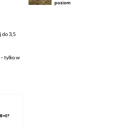
poziom
 do 3,5
– tylko w
 B+E?