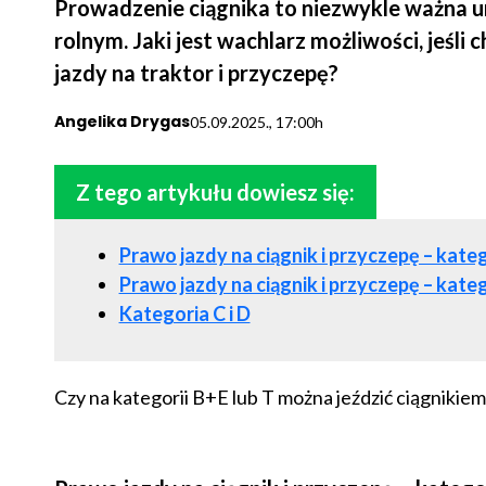
Prowadzenie ciągnika to niezwykle ważna u
rolnym. Jaki jest wachlarz możliwości, jeśl
jazdy na traktor i przyczepę?
Angelika Drygas
05.09.2025., 17:00h
Z tego artykułu dowiesz się:
Prawo jazdy na ciągnik i przyczepę – kate
Prawo jazdy na ciągnik i przyczepę – kate
Kategoria C i D
Czy na kategorii B+E lub T można jeździć ciągnikie