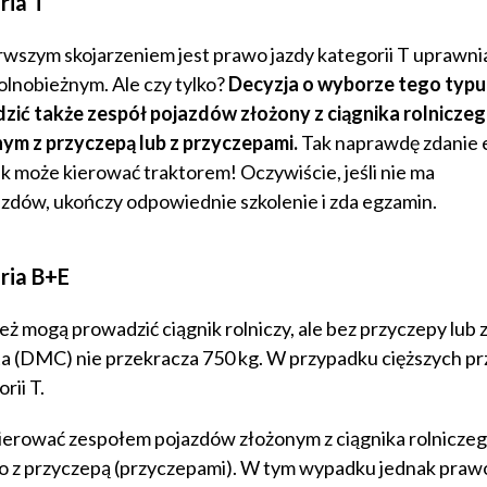
ria T
rwszym skojarzeniem jest prawo jazdy kategorii T uprawni
olnobieżnym. Ale czy tylko?
Decyzja o wyborze tego typu 
ić także zespół pojazdów złożony z ciągnika rolniczeg
ym z przyczepą lub z przyczepami.
Tak naprawdę zdanie
tek może kierować traktorem! Oczywiście, jeśli nie ma
dów, ukończy odpowiednie szkolenie i zda egzamin.
ria B+E
ż mogą prowadzić ciągnik rolniczy, ale bez przyczepy lub 
ta (DMC) nie przekracza 750 kg. W przypadku cięższych p
rii T.
ierować zespołem pojazdów złożonym z ciągnika rolniczeg
o z przyczepą (przyczepami). W tym wypadku jednak prawo