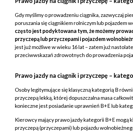
Prawo jazdy na ciągnik i przyczepę – katego
Gdy myślimy o prowadzeniu ciągnika, zazwyczaj pie
poruszania się ciągnikiem rolniczym lub pojazdem w
często jest podyktowana tym, że możemy prowadz
przyczepą lub przyczepami i pojazdem wolnobieżn
jest już możliwe w wieku 16 lat – zatem już nastola
przeciwwskazań zdrowotnych do prowadzenia pojaz
Prawo jazdy na ciągnik i przyczepę – katego
Osoby legitymujące się klasyczną kategorią B równie
przyczepą lekką, której dopuszczalna masa całkowi
konieczne jest posiadanie uprawnień B+E lub katego
Kierowcy mający prawo jazdy kategorii B+E mogą k
przyczepą (przyczepami) lub pojazdu wolnobieżneg