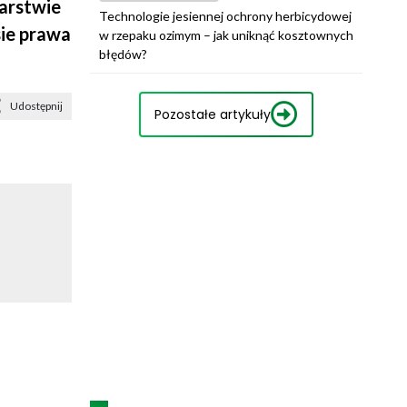
arstwie
Technologie jesiennej ochrony herbicydowej
sie prawa
w rzepaku ozimym – jak uniknąć kosztownych
błędów?
Udostępnij
Pozostałe artykuły