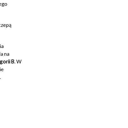
tego
czepą
ia
la na
orii B
. W
ie
.