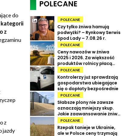
POLECANE
ające do
POLECANE
kategorii
Czy tylko żniwa hamują
o z
podwyżki? – Rynkowy Serwis
Spod Lady – 7.08.26 r.
 egzaminu
POLECANE
Ceny nawozów w żniwa
2025 i 2026. Za większość
produktów rolnicy płacą
więcej
POLECANE
Kontrolerzy już sprawdzają
gospodarstwa ubiegające
się o dopłaty bezpośrednie
z
POLECANE
rzyczep
Słabsze plony nie zawsze
oznaczają mniejszy skup.
Jakie zaawansowanie żniw i
ile kosztują zboża?
POLECANE
o z
Rzepak tanieje w Ukrainie,
 jazdy
ale w Polsce ceny trzymają