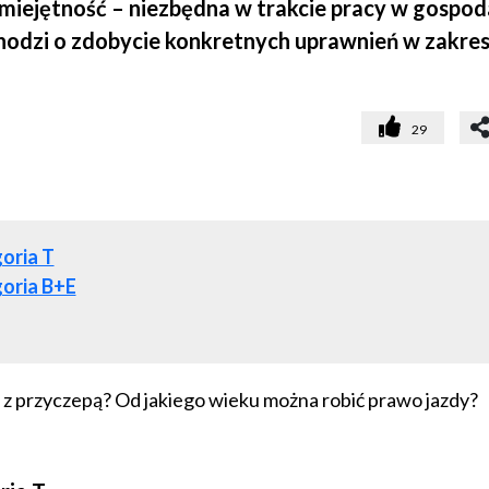
miejętność – niezbędna w trakcie pracy w gospod
i chodzi o zdobycie konkretnych uprawnień w zakre
29
goria T
goria B+E
m z przyczepą? Od jakiego wieku można robić prawo jazdy?