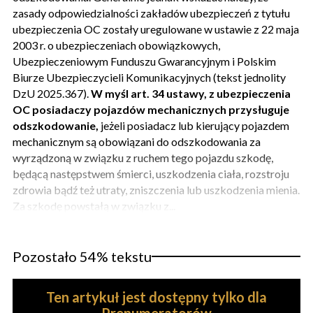
zasady odpowiedzialności zakładów ubezpieczeń z tytułu
ubezpieczenia OC zostały uregulowane w ustawie z 22 maja
2003 r. o ubezpieczeniach obowiązkowych,
Ubezpieczeniowym Funduszu Gwarancyjnym i Polskim
Biurze Ubezpieczycieli Komunikacyjnych (tekst jednolity
DzU 2025.367).
W myśl art. 34 ustawy, z ubezpieczenia
OC posiadaczy pojazdów mechanicznych przysługuje
odszkodowanie,
jeżeli posiadacz lub kierujący pojazdem
mechanicznym są obowiązani do odszkodowania za
wyrządzoną w związku z ruchem tego pojazdu szkodę,
będącą następstwem śmierci, uszkodzenia ciała, rozstroju
zdrowia bądź też utraty, zniszczenia lub uszkodzenia mienia.
Za szkodę powstałą w związku z...
Pozostało 54% tekstu
Ten artykuł jest dostępny tylko dla
Prenumeratorów