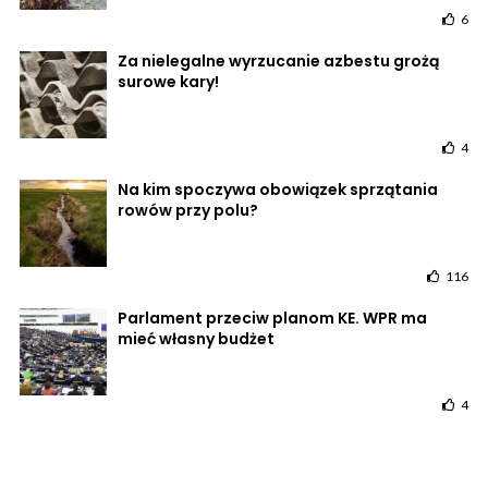
6
Za nielegalne wyrzucanie azbestu grożą
surowe kary!
4
Na kim spoczywa obowiązek sprzątania
rowów przy polu?
116
Parlament przeciw planom KE. WPR ma
mieć własny budżet
4