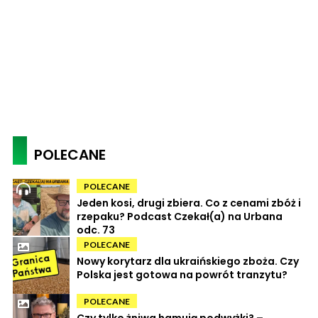
POLECANE
POLECANE
Jeden kosi, drugi zbiera. Co z cenami zbóż i
rzepaku? Podcast Czekał(a) na Urbana
odc. 73
POLECANE
Nowy korytarz dla ukraińskiego zboża. Czy
Polska jest gotowa na powrót tranzytu?
POLECANE
Czy tylko żniwa hamują podwyżki? –