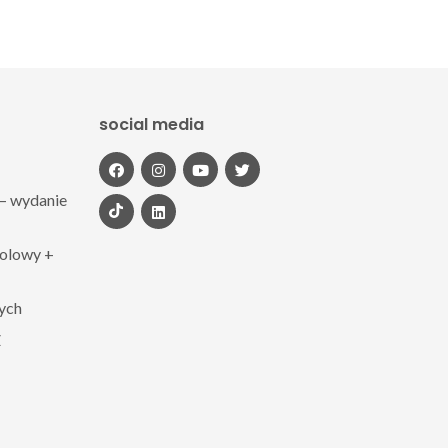
social media
– wydanie
polowy +
zych
Z