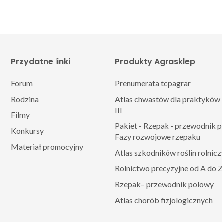
Przydatne linki
Produkty Agrasklep
Forum
Prenumerata topagrar
Rodzina
Atlas chwastów dla praktyków 
III
Filmy
Pakiet - Rzepak - przewodnik 
Konkursy
Fazy rozwojowe rzepaku
Materiał promocyjny
Atlas szkodników roślin rolnic
Rolnictwo precyzyjne od A do 
Rzepak– przewodnik polowy
Atlas chorób fizjologicznych