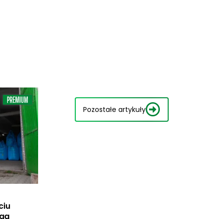
Pozostałe artykuły
ciu
ogą