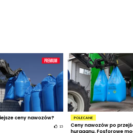
iejsze ceny nawozów?
POLECANE
Ceny nawozów po przejś
15
huraganu. Fosforowe m