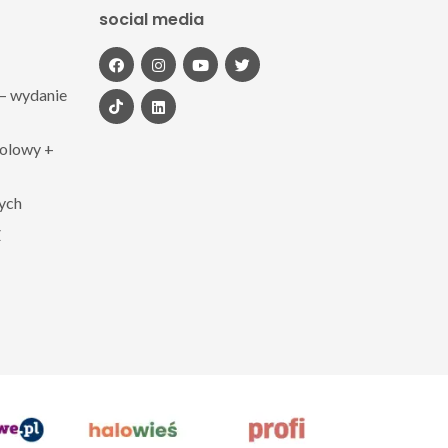
social media
– wydanie
polowy +
zych
Z