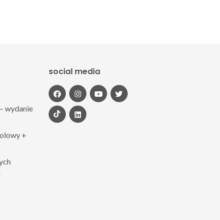
social media
– wydanie
polowy +
zych
Z