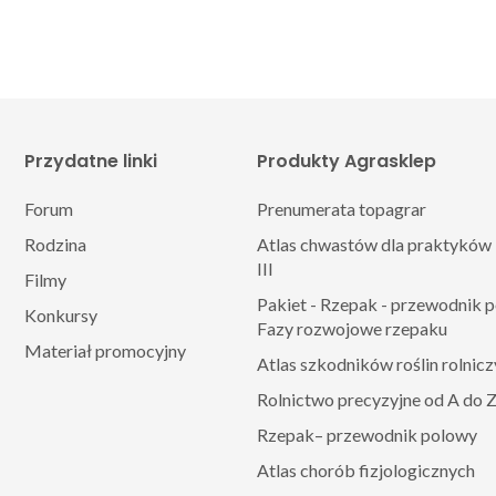
Przydatne linki
Produkty Agrasklep
Forum
Prenumerata topagrar
Rodzina
Atlas chwastów dla praktyków 
III
Filmy
Pakiet - Rzepak - przewodnik 
Konkursy
Fazy rozwojowe rzepaku
Materiał promocyjny
Atlas szkodników roślin rolnic
Rolnictwo precyzyjne od A do 
Rzepak– przewodnik polowy
Atlas chorób fizjologicznych