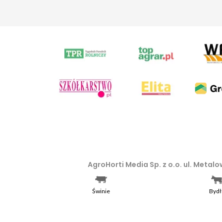
AgroHorti Media Sp. z o.o. ul. Meta
Wilda w Poznaniu, VIII Wydziale Go
Wszystkie prezentowane w ramach n
Świnie
Bydł
prawem autorskim, kopiowanie i dals