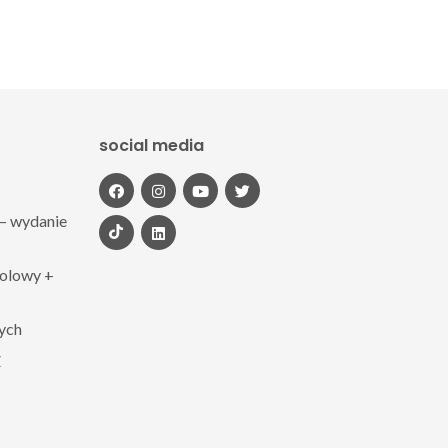
social media
– wydanie
polowy +
zych
Z