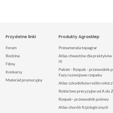
Przydatne linki
Produkty Agrasklep
Forum
Prenumerata topagrar
Rodzina
Atlas chwastów dla praktyków 
III
Filmy
Pakiet - Rzepak - przewodnik 
Konkursy
Fazy rozwojowe rzepaku
Materiał promocyjny
Atlas szkodników roślin rolnic
Rolnictwo precyzyjne od A do 
Rzepak– przewodnik polowy
Atlas chorób fizjologicznych