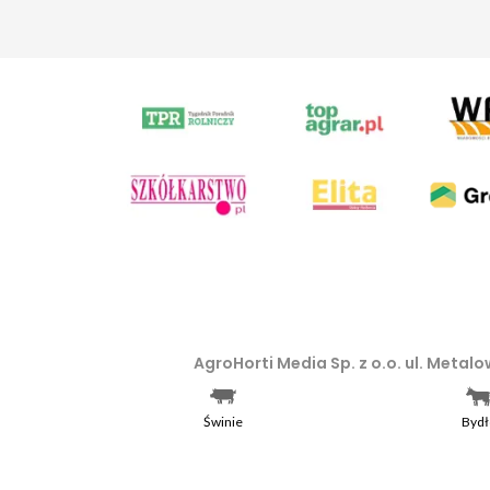
AgroHorti Media Sp. z o.o. ul. Meta
Wilda w Poznaniu, VIII Wydziale Go
Wszystkie prezentowane w ramach n
Świnie
Bydł
prawem autorskim, kopiowanie i dals