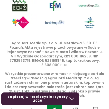
AgroHorti Media Sp. z o.o. ul. Metalowa 5, 60-118
Poznań. Akta rejestrowe przechowywane w Sądzie
Rejonowym Poznań - Nowe Miasto i Wilda w Poznaniu,
VIII Wydziale Gospodarczym, KRS 0001116269, NIP
7792573719, REGON 529158846, kapitał zakładowy:
3.608.000 PLN.
Wszystkie prezentowane w ramach niniejszego portalu
treści są własnością AgroHorti Media Sp. z o.o, są
zastrzeżone i chronione prawem autorskim, kopiowanie
i dalsze rozpowszechnianie treści jest zabronione. (art.
25 ust. 1 pkt 1b ustawy z 4 lutego 1994 roku o prawie
autorskim i prawach pokrewnych.
Zagłosuj w Plebiscycie Izydory
2026