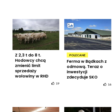
Z 2,3 t do 8 t.
POLECANE
Hodowcy chcą
Ferma w Bądkach z
zmienić limit
odmową. Teraz o
sprzedaży
inwestycji
wołowiny w RHD
zdecyduje SKO
19
16