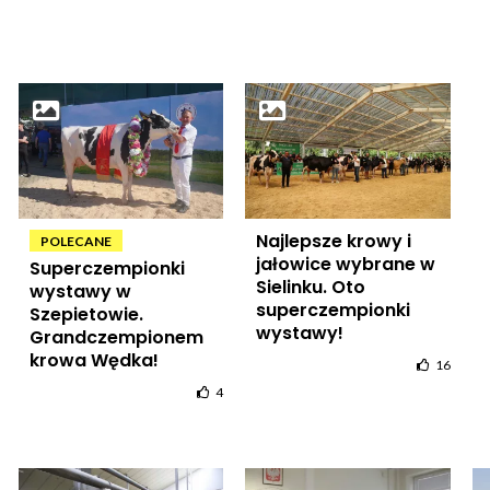
Najlepsze krowy i
POLECANE
jałowice wybrane w
Superczempionki
Sielinku. Oto
wystawy w
superczempionki
Szepietowie.
wystawy!
Grandczempionem
krowa Wędka!
16
4