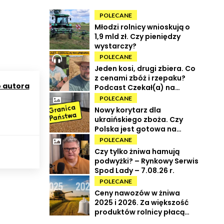
POLECANE
Młodzi rolnicy wnioskują o
1,9 mld zł. Czy pieniędzy
wystarczy?
POLECANE
Jeden kosi, drugi zbiera. Co
z cenami zbóż i rzepaku?
o autora
Podcast Czekał(a) na
Urbana odc. 73
POLECANE
Nowy korytarz dla
ukraińskiego zboża. Czy
Polska jest gotowa na
powrót tranzytu?
POLECANE
Czy tylko żniwa hamują
podwyżki? – Rynkowy Serwis
Spod Lady – 7.08.26 r.
POLECANE
Ceny nawozów w żniwa
2025 i 2026. Za większość
produktów rolnicy płacą
więcej