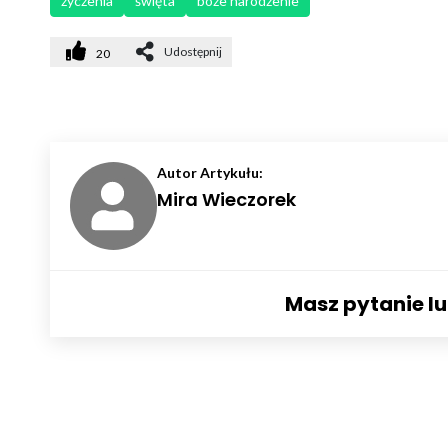
życzenia
święta
boże narodzenie
Udostępnij
20
Autor Artykułu:
Mira Wieczorek
Masz pytanie l