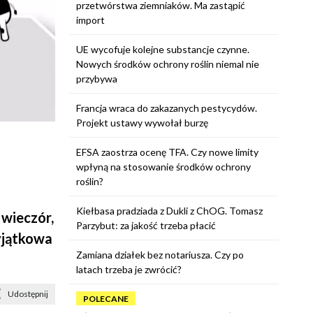
przetwórstwa ziemniaków. Ma zastąpić
import
UE wycofuje kolejne substancje czynne.
Nowych środków ochrony roślin niemal nie
przybywa
Francja wraca do zakazanych pestycydów.
Projekt ustawy wywołał burzę
EFSA zaostrza ocenę TFA. Czy nowe limity
wpłyną na stosowanie środków ochrony
roślin?
Kiełbasa pradziada z Dukli z ChOG. Tomasz
 wieczór,
Parzybut: za jakość trzeba płacić
yjątkowa
Zamiana działek bez notariusza. Czy po
latach trzeba je zwrócić?
Udostępnij
POLECANE