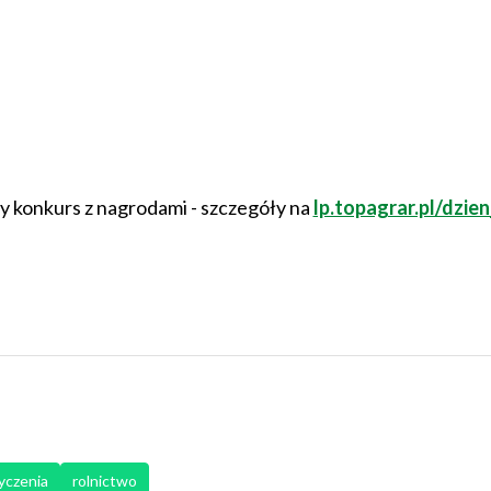
y konkurs z nagrodami - szczegóły na
lp.topagrar.pl/dzien
yczenia
rolnictwo