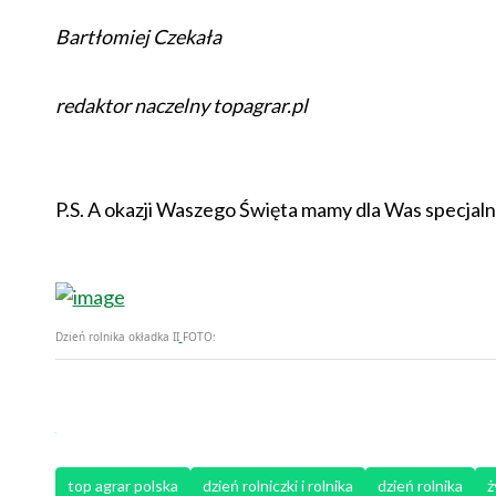
Bartłomiej Czekała
redaktor naczelny topagrar.pl
P.S. A okazji Waszego Święta mamy dla Was specjaln
Dzień rolnika okładka II
FOTO:
top agrar polska
dzień rolniczki i rolnika
dzień rolnika
ż