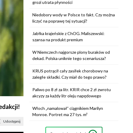
grozi utrata płynności
Niedobory wody w Polsce to fakt. Czy można
liczyć na poprawę tej sytuacji?
Jabłka krajeńskie z ChOG. Maliszewski:
szansa na produkt premium
W Niemczech najgorsze plony buraków od
dekad. Polska uniknie tego scenariusza?
KRUS potrącił cały zasiłek chorobowy na
zaległe składki. Czy miał do tego prawo?
Paliwo po 8 zł za litr. KRIR chce 2 zł zwrotu
akcyzy za każdy litr oleju napędowego
edakcji!
Włoch „namalował” ciągnikiem Marilyn
Monroe. Portret ma 27 tys. m²
Udostępnij