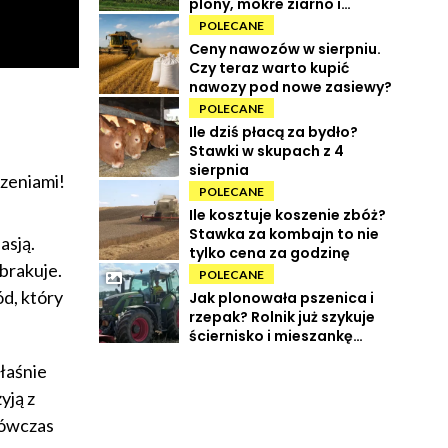
plony, mokre ziarno i
wysokie koszty
POLECANE
Ceny nawozów w sierpniu.
Czy teraz warto kupić
nawozy pod nowe zasiewy?
POLECANE
Ile dziś płacą za bydło?
Stawki w skupach z 4
sierpnia
czeniami!
POLECANE
Ile kosztuje koszenie zbóż?
Stawka za kombajn to nie
asją.
tylko cena za godzinę
brakuje.
POLECANE
d, który
Jak plonowała pszenica i
rzepak? Rolnik już szykuje
ściernisko i mieszankę
międzyplonową
łaśnie
yją z
wówczas