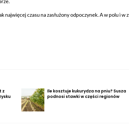
brze.
jak najwięcej czasu na zasłużony odpoczynek. A w polu i w 
t z
Ile kosztuje kukurydza na pniu? Susza
zysku
podnosi stawki w części regionów