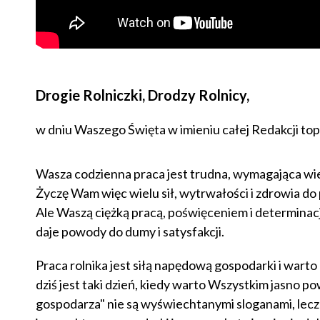
Drogie Rolniczki, Drodzy Rolnicy,
w dniu Waszego Święta w imieniu całej Redakcji top 
Wasza codzienna praca jest trudna, wymagająca wiel
Życzę Wam więc wielu sił, wytrwałości i zdrowia do
Ale Waszą ciężką pracą, poświęceniem i determinac
daje powody do dumy i satysfakcji.
Praca rolnika jest siłą napędową gospodarki i war
dziś jest taki dzień, kiedy warto Wszystkim jasno po
gospodarza" nie są wyświechtanymi sloganami, lecz