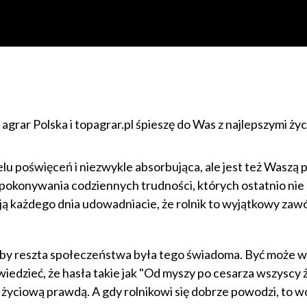
agrar Polska i topagrar.pl śpieszę do Was z najlepszymi ży
u poświęceń i niezwykle absorbująca, ale jest też Waszą p
 pokonywania codziennych trudności, których ostatnio nie 
ją każdego dnia udowadniacie, że rolnik to wyjątkowy zawó
to by reszta społeczeństwa była tego świadoma. Być może w
wiedzieć, że hasła takie jak "Od myszy po cesarza wszyscy ż
 życiową prawdą. A gdy rolnikowi się dobrze powodzi, to 