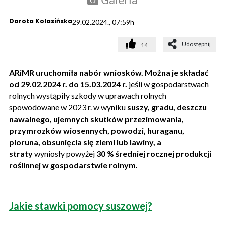
Dorota Kolasińska
29.02.2024., 07:59h
Udostępnij
14
ARiMR uruchomiła nabór wniosków. Można je składać
od 29.02.2024 r. do 15.03.2024 r.
jeśli w gospodarstwach
rolnych wystąpiły szkody w uprawach rolnych
spowodowane w 2023 r. w wyniku
suszy, gradu, deszczu
nawalnego, ujemnych skutków przezimowania,
przymrozków wiosennych, powodzi, huraganu,
pioruna, obsunięcia się ziemi lub lawiny, a
straty
wyniosły powyżej
30 % średniej rocznej produkcji
roślinnej w gospodarstwie rolnym.
Jakie stawki pomocy suszowej?