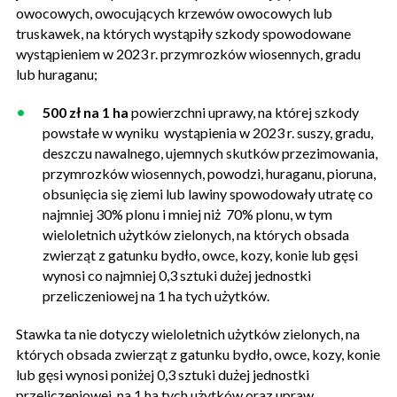
owocowych, owocujących krzewów owocowych lub
truskawek, na których wystąpiły szkody spowodowane
wystąpieniem w 2023 r. przymrozków wiosennych, gradu
lub huraganu;
500 zł na 1 ha
powierzchni uprawy, na której szkody
powstałe w wyniku wystąpienia w 2023 r. suszy, gradu,
deszczu nawalnego, ujemnych skutków przezimowania,
przymrozków wiosennych, powodzi, huraganu, pioruna,
obsunięcia się ziemi lub lawiny spowodowały utratę co
najmniej 30% plonu i mniej niż 70% plonu, w tym
wieloletnich użytków zielonych, na których obsada
zwierząt z gatunku bydło, owce, kozy, konie lub gęsi
wynosi co najmniej 0,3 sztuki dużej jednostki
przeliczeniowej na 1 ha tych użytków.
Stawka ta nie dotyczy wieloletnich użytków zielonych, na
których obsada zwierząt z gatunku bydło, owce, kozy, konie
lub gęsi wynosi poniżej 0,3 sztuki dużej jednostki
przeliczeniowej na 1 ha tych użytków oraz upraw