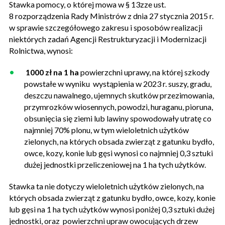
Stawka pomocy, o której mowa w § 13zze ust.
8 rozporządzenia Rady Ministrów z dnia 27 stycznia 2015 r.
w sprawie szczegółowego zakresu i sposobów realizacji
niektórych zadań Agencji Restrukturyzacji i Modernizacji
Rolnictwa, wynosi:
1000 zł na 1 ha
powierzchni uprawy, na której szkody
powstałe w wyniku wystąpienia w 2023 r. suszy, gradu,
deszczu nawalnego, ujemnych skutków przezimowania,
przymrozków wiosennych, powodzi, huraganu, pioruna,
obsunięcia się ziemi lub lawiny spowodowały utratę co
najmniej 70% plonu, w tym wieloletnich użytków
zielonych, na których obsada zwierząt z gatunku bydło,
owce, kozy, konie lub gęsi wynosi co najmniej 0,3 sztuki
dużej jednostki przeliczeniowej na 1 ha tych użytków.
Stawka ta nie dotyczy wieloletnich użytków zielonych, na
których obsada zwierząt z gatunku bydło, owce, kozy, konie
lub gęsi na 1 ha tych użytków wynosi poniżej 0,3 sztuki dużej
jednostki, oraz powierzchni upraw owocujących drzew