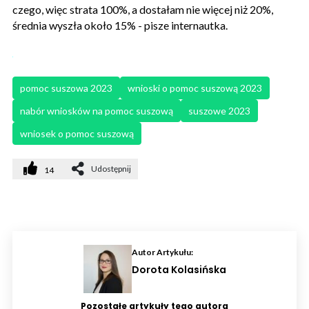
czego, więc strata 100%, a dostałam nie więcej niż 20%,
średnia wyszła około 15% - pisze internautka.
pomoc suszowa 2023
wnioski o pomoc suszową 2023
nabór wniosków na pomoc suszową
suszowe 2023
wniosek o pomoc suszową
Udostępnij
14
Autor Artykułu:
Dorota Kolasińska
Pozostałe artykuły tego autora