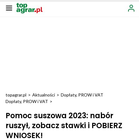
topagrar.pl
>
Aktualności
>
Dopłaty, PROW i VAT
Dopłaty, PROW i VAT
>
Pomoc suszowa 2023: nabór
ruszył, zobacz stawki i POBIERZ
WNIOSEK!