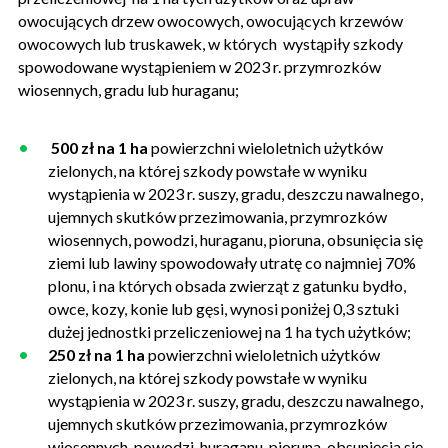
owocujących drzew owocowych, owocujących krzewów
owocowych lub truskawek, w których wystąpiły szkody
spowodowane wystąpieniem w 2023 r. przymrozków
wiosennych, gradu lub huraganu;
500 zł na 1 ha
powierzchni wieloletnich użytków
zielonych, na której szkody powstałe w wyniku
wystąpienia w 2023 r. suszy, gradu, deszczu nawalnego,
ujemnych skutków przezimowania, przymrozków
wiosennych, powodzi, huraganu, pioruna, obsunięcia się
ziemi lub lawiny spowodowały utratę co najmniej 70%
plonu, i na których obsada zwierząt z gatunku bydło,
owce, kozy, konie lub gęsi, wynosi poniżej 0,3 sztuki
dużej jednostki przeliczeniowej na 1 ha tych użytków;
250 zł na 1 ha
powierzchni wieloletnich użytków
zielonych, na której szkody powstałe w wyniku
wystąpienia w 2023 r. suszy, gradu, deszczu nawalnego,
ujemnych skutków przezimowania, przymrozków
wiosennych, powodzi, huraganu, pioruna, obsunięcia się