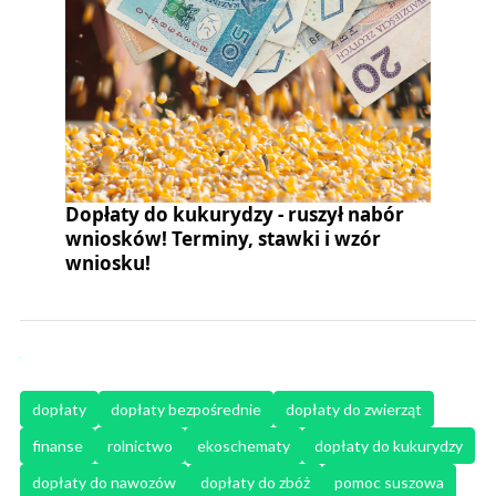
Dopłaty do kukurydzy - ruszył nabór
wniosków! Terminy, stawki i wzór
wniosku!
dopłaty
dopłaty bezpośrednie
dopłaty do zwierząt
finanse
rolnictwo
ekoschematy
dopłaty do kukurydzy
dopłaty do nawozów
dopłaty do zbóż
pomoc suszowa