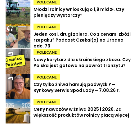
POLECANE
Młodzi rolnicy wnioskują o 1,9 mld zł. Czy
pieniędzy wystarczy?
POLECANE
Jeden kosi, drugi zbiera. Co z cenami zbóż i
rzepaku? Podcast Czekał(a) na Urbana
odc. 73
POLECANE
Nowy korytarz dla ukraińskiego zboża. Czy
Polska jest gotowa na powrót tranzytu?
POLECANE
Czy tylko żniwa hamują podwyżki? –
Rynkowy Serwis Spod Lady – 7.08.26 r.
POLECANE
Ceny nawozów w żniwa 2025 i 2026. Za
większość produktów rolnicy płacą więcej