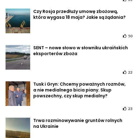
Czy Rosja przedłuży umowę zbożową,
która wygasa 18 maja? Jakie są żądania?
50
SENT – nowe słowo w słowniku ukraińskich
eksporterów zboża
22
Tusk i Gryn: Chcemy poważnych rozmów,
a nie medialnego bicia piany. Skup
powszechny, czy skup medialny?
23
Trwa rozminowywanie gruntów rolnych
na Ukrainie