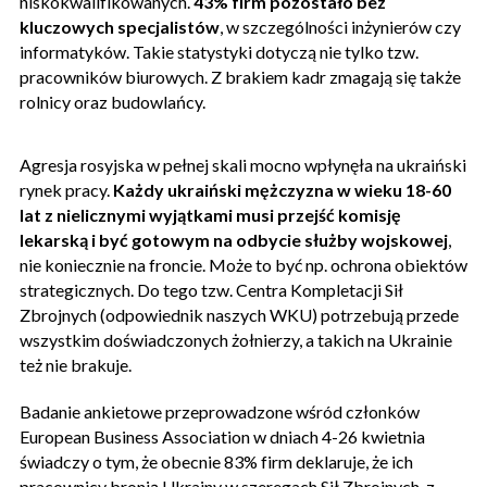
niskokwalifikowanych.
43% firm pozostało bez
kluczowych specjalistów
, w szczególności inżynierów czy
informatyków. Takie statystyki dotyczą nie tylko tzw.
pracowników biurowych. Z brakiem kadr zmagają się także
rolnicy oraz budowlańcy.
Agresja rosyjska w pełnej skali mocno wpłynęła na ukraiński
rynek pracy.
Każdy ukraiński mężczyzna w wieku 18-60
lat z nielicznymi wyjątkami musi przejść komisję
lekarską i być gotowym na odbycie służby wojskowej
,
nie koniecznie na froncie. Może to być np. ochrona obiektów
strategicznych. Do tego tzw. Centra Kompletacji Sił
Zbrojnych (odpowiednik naszych WKU) potrzebują przede
wszystkim doświadczonych żołnierzy, a takich na Ukrainie
też nie brakuje.
Badanie ankietowe przeprowadzone wśród członków
European Business Association w dniach 4-26 kwietnia
świadczy o tym, że obecnie 83% firm deklaruje, że ich
pracownicy bronią Ukrainy w szeregach Sił Zbrojnych, z