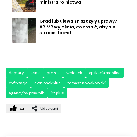
ministra rolnictwa
Grad lub ulewa zniszczyły uprawy?
ARiMR wyjaśnia, co zrobić, aby nie
stracić dopłat
dopłaty
arimr
prezes
wniosek
aplikacja mobilna
cyfryzacja
ewniosekplus
tomasz nowakowski
agencyjny prawnik
irz plus
Udostępnij
44