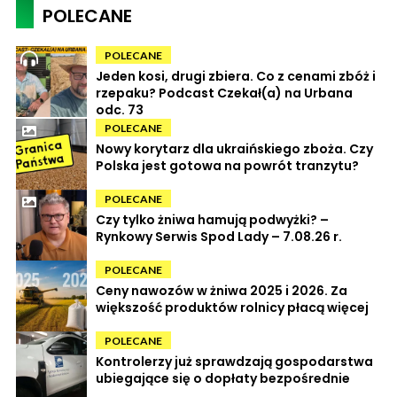
POLECANE
POLECANE
Jeden kosi, drugi zbiera. Co z cenami zbóż i
rzepaku? Podcast Czekał(a) na Urbana
odc. 73
POLECANE
Nowy korytarz dla ukraińskiego zboża. Czy
Polska jest gotowa na powrót tranzytu?
POLECANE
Czy tylko żniwa hamują podwyżki? –
Rynkowy Serwis Spod Lady – 7.08.26 r.
POLECANE
Ceny nawozów w żniwa 2025 i 2026. Za
większość produktów rolnicy płacą więcej
POLECANE
Kontrolerzy już sprawdzają gospodarstwa
ubiegające się o dopłaty bezpośrednie