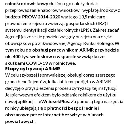
rolnośrodowiskowych.
Do tego należy dodać
przeprowadzanie naborów wniosków i wypłatę środków z
budżetu
PROW 2014-2020
wartego 13,5 mld euro,
prowadzenie rejestru zwierząt gospodarskich (IRZ) i
systemu identyfikacji działek rolnych (LPIS). Zakres zadań
Agencji jeszcze się powiększył, gdy przejęła ona część
obowiązków po zlikwidowanej Agencji Rynku Rolnego.
W
tym roku do obsługi pracownikom ARiMR przybędzie
ok. 400 tys. wniosków o wsparcie w związku ze
skutkami COVID-19 w rolnictwie.
Etapy cyfryzacji ARiMR
W celu szybszej i sprawniejszej obsługi coraz szerszego
grona beneficjentów, kilka lat temu podjęto w ARiMR
decyzję o przyspieszeniu procesu cyfryzacji tej instytucji.
Jej pierwszym efektem było oddanie rolnikom do użytku
nowej aplikacji –
eWniosekPlus
. Za pomocą tego narzędzia
rolnicy ubiegają się o
płatności bezpośrednie i
obszarowe przez Internet bez wizyt w biurach
powiatowych.