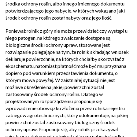
środka ochrony roślin, albo innego imiennego dokumentu
potwierdzającego jego nabycie, w których wskazano jaki
środek ochrony roślin został nabyty oraz jego ilość.
Ponieważ rolnik z góry nie może przewidzieć czy wystąpi u
niego patogen, na którego zwalczanie dostępne są
biologiczne środki ochrony upraw, stosowane jest
rozwiązanie polegające na tym, że rolnik składając wniosek
deklaruje powierzchnie, na których chciałby skorzystać z
ekoschematu, natomiast płatność może być mu przyznana
dopiero pod warunkiem przedstawienia dokumentu, o
którym mowa powyżej. W zaistniałej sytuacji nie jest
możliwe określenie na jakiej powierzchni został
zastosowany środek ochrony roślin. Dlatego w
projektowanym rozporządzeniu proponuje się
wprowadzenie obowiązku złożenia przez rolnika rejestru
zabiegów agrotechnicznych, który udokumentuje, na jakiej
powierzchni został zastosowany biologiczny środek
ochrony upraw. Proponuje się, aby rolnik przekazywał
rejestr oraz dokument potwierdzającego nabycie środka