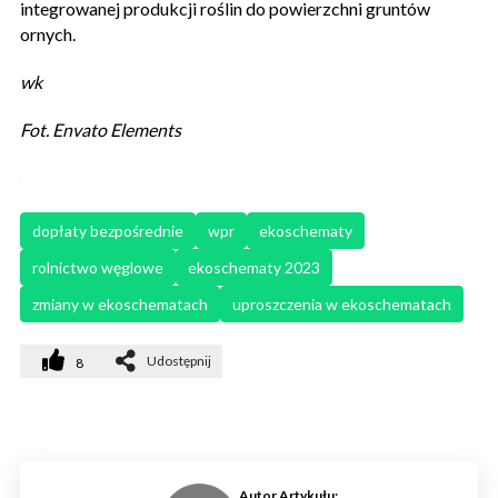
integrowanej produkcji roślin do powierzchni gruntów
ornych.
wk
Fot. Envato Elements
dopłaty bezpośrednie
wpr
ekoschematy
rolnictwo węglowe
ekoschematy 2023
zmiany w ekoschematach
uproszczenia w ekoschematach
Udostępnij
8
Autor Artykułu: