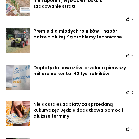
nie zapomnij wysłać wniosku o
szacowanie strat!
9
Premie dla młodych rolników - nabór
potrwa dłużej. Są problemy techniczne
8
Dopłaty do nawozów: przelano pierwszy
miliard na konta 142 tys. rolników!
8
Nie dostałeś zapłaty za sprzedaną
kukurydzę? Będzie dodatkowa pomoc i
dłuższe terminy
6