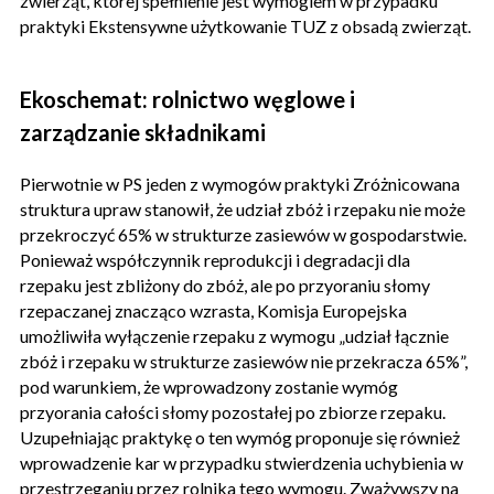
zwierząt, której spełnienie jest wymogiem w przypadku
praktyki Ekstensywne użytkowanie TUZ z obsadą zwierząt.
Ekoschemat: rolnictwo węglowe i
zarządzanie składnikami
Pierwotnie w PS jeden z wymogów praktyki Zróżnicowana
struktura upraw stanowił, że udział zbóż i rzepaku nie może
przekroczyć 65% w strukturze zasiewów w gospodarstwie.
Ponieważ współczynnik reprodukcji i degradacji dla
rzepaku jest zbliżony do zbóż, ale po przyoraniu słomy
rzepaczanej znacząco wzrasta, Komisja Europejska
umożliwiła wyłączenie rzepaku z wymogu „udział łącznie
zbóż i rzepaku w strukturze zasiewów nie przekracza 65%”,
pod warunkiem, że wprowadzony zostanie wymóg
przyorania całości słomy pozostałej po zbiorze rzepaku.
Uzupełniając praktykę o ten wymóg proponuje się również
wprowadzenie kar w przypadku stwierdzenia uchybienia w
przestrzeganiu przez rolnika tego wymogu. Zważywszy na