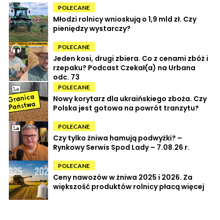
POLECANE
Młodzi rolnicy wnioskują o 1,9 mld zł. Czy
pieniędzy wystarczy?
POLECANE
Jeden kosi, drugi zbiera. Co z cenami zbóż i
rzepaku? Podcast Czekał(a) na Urbana
odc. 73
POLECANE
Nowy korytarz dla ukraińskiego zboża. Czy
Polska jest gotowa na powrót tranzytu?
POLECANE
Czy tylko żniwa hamują podwyżki? –
Rynkowy Serwis Spod Lady – 7.08.26 r.
POLECANE
Ceny nawozów w żniwa 2025 i 2026. Za
większość produktów rolnicy płacą więcej