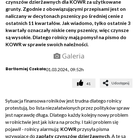
czynszów dzierżawnych dla KOWR za użytkowane
grunty. Zgodnie z obowiązującymi przepisami jest on
naliczany w decytonach pszenicy po średniej cenie z
ostatnich 11 kwartałów. Jak wiadomo, tylko ostatnie 3
kwartały oznaczały niskie ceny pszenicy, więc czynsze
są wysokie. Dlatego rolnicy mają pomysł na pismo do
KOWR w sprawie swoich należności.
Galeria
Bartłomiej Czekała
01.03.2024., 09:52h
Udostępnij
41
Sytuacja finansowa rolników jest trudna dlatego rolnicy
protestują, bo lista niezałatwionych przez polityków spraw
jest naprawdę długa. Dlatego każdy kolejny nowy problem
w rolnictwie jest jak iskra na prochy. I taki problem się
pojawił - rolnicy alarmują:
KOWR
przysyła pisma
wzywające do
zapłaty czynszów dzierżawnych
. A te są