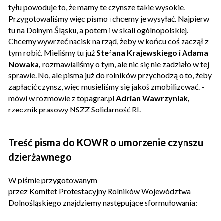
tyłu powoduje to, że mamy te czynsze takie wysokie.
Przygotowaliśmy więc pismo i chcemy je wysyłać. Najpierw
tu na Dolnym Śląsku, a potem i w skali ogólnopolskiej.
Chcemy wywrzeć nacisk na rząd, żeby w końcu coś zaczął z
tym robić. Mieliśmy tu już
Stefana Krajewskiego i Adama
Nowaka,
rozmawialiśmy o tym, ale nic się nie zadziało w tej
sprawie. No, ale pisma już do rolników przychodzą o to, żeby
zapłacić czynsz, więc musieliśmy się jakoś zmobilizować. -
mówi w rozmowie z topagrar.pl
Adrian Wawrzyniak,
rzecznik prasowy NSZZ Solidarność RI.
Treść pisma do KOWR o umorzenie czynszu
dzierżawnego
W piśmie przygotowanym
przez Komitet Protestacyjny Rolników Województwa
Dolnośląskiego znajdziemy następujące sformułowania: