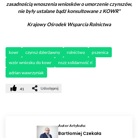
zasadnością wnoszenia wniosków o umorzenie czynszów,
nie były ustalane bądź konsultowane z KOWR"
Krajowy Ośrodek Wsparcia Rolnictwa
kowr
czynsz dzierżawny
rolnictwo
pszenica
wzór wniosku do kowr
nszz solidarność ri
adrian wawrzyniak
Udostępnij
41
Autor Artykułu:
Bartłomiej Czekała