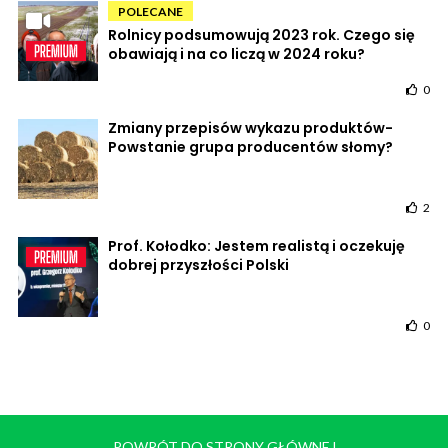
POLECANE
Rolnicy podsumowują 2023 rok. Czego się
obawiają i na co liczą w 2024 roku?
0
Zmiany przepisów wykazu produktów-
Powstanie grupa producentów słomy?
2
Prof. Kołodko: Jestem realistą i oczekuję
dobrej przyszłości Polski
0
POWRÓT DO STRONY GŁÓWNEJ