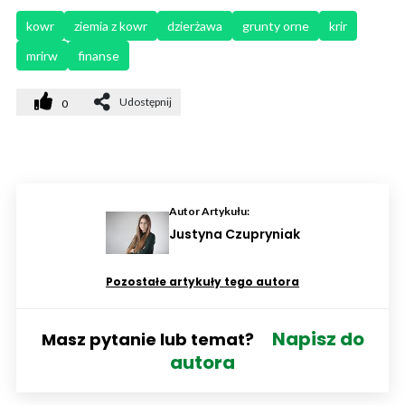
kowr
ziemia z kowr
dzierżawa
grunty orne
krir
mrirw
finanse
Udostępnij
0
Autor Artykułu:
Justyna Czupryniak
Pozostałe artykuły tego autora
Napisz do
Masz pytanie lub temat?
autora