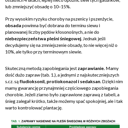
lub zmniejszyć obsadę o 10–15%.
Przy wysokim ryzyku choroby na pszenicy i pszenżycie,
obsada
powinna być dobrana do terminu siewu i
planowanej liczby pędów kłosonośnych, a nie do
niebezpieczeństwa pleśni śniegowej
. Jednak jeśli
decydujemy się na zmniejszenie obsady, to nie więcej niż o
10%, ale tylko przy terminowym siewie.
Skuteczną metodą zapobiegania jest
zaprawianie.
Mamy
dość dużo zapraw (tab. 1.), a jednymi z najskuteczniejszych
s.cz. są
fludioksonil, protiokonazol i sedaksan
. Dzięki nim
mamy gwarancję przynajmniej częściowego zapobiegania
chorobie. Jeżeli ziarno było zaprawione zaprawą z tabeli, a
śnieg zalegał krótko, także możemy spać spokojniej, ale i tak
warto kontrolować plantację.