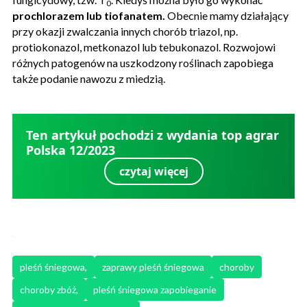
0
prochlorazem lub tiofanatem.
Obecnie mamy działający
przy okazji zwalczania innych chorób triazol, np.
protiokonazol, metkonazol lub tebukonazol. Rozwojowi
różnych patogenów na uszkodzony roślinach zapobiega
także podanie nawozu z miedzią.
Ten artykuł pochodzi z wydania top agrar
Polska 12/2023
czytaj więcej
pleśń śniegowa,
zaprawy pleśń śniegowa
choroby
choroby zbóż,
pleśń śniegowa zapobieganie