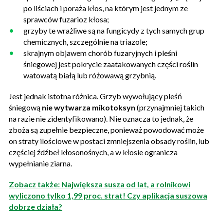
po liściach i poraża kłos, na którym jest jednym ze
sprawców fuzarioz kłosa;
grzyby te wrażliwe są na fungicydy z tych samych grup
chemicznych, szczególnie na triazole;
skrajnym objawem chorób fuzaryjnych i pleśni
śniegowej jest pokrycie zaatakowanych części roślin
watowatą białą lub różowawą grzybnią.
Jest jednak istotna różnica. Grzyb wywołujący pleśń
śniegową
nie wytwarza mikotoksyn
(przynajmniej takich
na razie nie zidentyfikowano). Nie oznacza to jednak, że
zboża są zupełnie bezpieczne, ponieważ powodować może
on straty ilościowe w postaci zmniejszenia obsady roślin, lub
częściej źdźbeł kłosonośnych, a w kłosie ogranicza
wypełnianie ziarna.
Zobacz także: Największa susza od lat, a rolnikowi
wyliczono tylko 1,99 proc. strat! Czy aplikacja suszowa
dobrze działa?