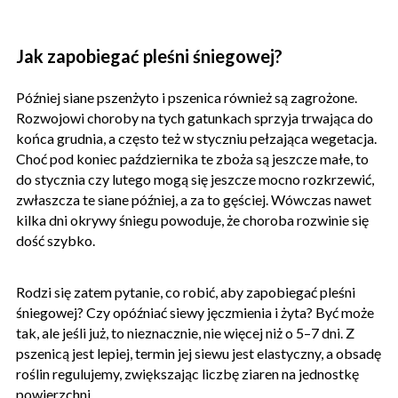
Jak zapobiegać pleśni śniegowej?
Później siane pszenżyto i pszenica również są zagrożone.
Rozwojowi choroby na tych gatunkach sprzyja trwająca do
końca grudnia, a często też w styczniu pełzająca wegetacja.
Choć pod koniec października te zboża są jeszcze małe, to
do stycznia czy lutego mogą się jeszcze mocno rozkrzewić,
zwłaszcza te siane później, a za to gęściej. Wówczas nawet
kilka dni okrywy śniegu powoduje, że choroba rozwinie się
dość szybko.
Rodzi się zatem pytanie, co robić, aby zapobiegać pleśni
śniegowej? Czy opóźniać siewy jęczmienia i żyta? Być może
tak, ale jeśli już, to nieznacznie, nie więcej niż o 5–7 dni. Z
pszenicą jest lepiej, termin jej siewu jest elastyczny, a obsadę
roślin regulujemy, zwiększając liczbę ziaren na jednostkę
powierzchni.