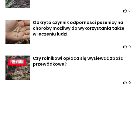
2
Odkryto czynnik odporności pszenicy na
choroby możliwy do wykorzystania także
w leczeniu ludzi
0
Czy rolnikowi opłaca się wysiewać zboża
przewódkowe?
0
POWRÓT DO STRONY GŁÓWNEJ