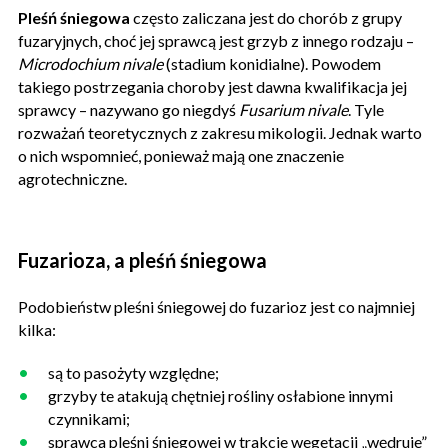
Pleśń śniegowa
często zaliczana jest do chorób z grupy
fuzaryjnych, choć jej sprawcą jest grzyb z innego rodzaju –
Microdochium nivale
(stadium konidialne). Powodem
takiego postrzegania choroby jest dawna kwalifikacja jej
sprawcy – nazywano go niegdyś
Fusarium nivale
. Tyle
rozważań teoretycznych z zakresu mikologii. Jednak warto
o nich wspomnieć, ponieważ mają one znaczenie
agrotechniczne.
Fuzarioza, a pleśń śniegowa
Podobieństw pleśni śniegowej do fuzarioz jest co najmniej
kilka:
są to pasożyty względne;
grzyby te atakują chętniej rośliny osłabione innymi
czynnikami;
sprawca pleśni śniegowej w trakcie wegetacji „wędruje”