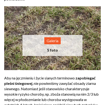
Aby na jęczmieniu i życie sianych terminowo
zapobiegać
pleśni śniegowej
, nie powinniśmy zawyżać obsady ziarna
siewnego. Natomiast jeśli stanowisko charakteryzuje
wysokie ryzyko choroby, np. zboża stanowią na nim 2/3 lub
więcej w płodozmianie lub choroba występowała w
ostatnich 4 latach, lepiej nieco opóźnić siew tych gatunków,