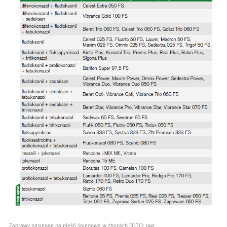
Zaprawy nasienne na pleśń śniegową w zbożach
FOTO:
pwr