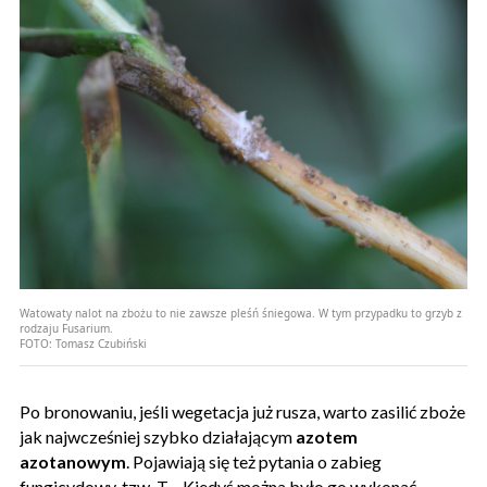
Watowaty nalot na zbożu to nie zawsze pleśń śniegowa. W tym przypadku to grzyb z
rodzaju Fusarium.
FOTO:
Tomasz Czubiński
Po bronowaniu, jeśli wegetacja już rusza, warto zasilić zboże
jak najwcześniej szybko działającym
azotem
azotanowym
. Pojawiają się też pytania o zabieg
fungicydowy, tzw. T
. Kiedyś można było go wykonać