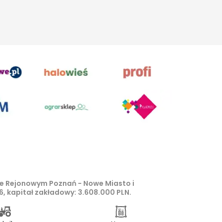
zie Rejonowym Poznań - Nowe Miasto i
, kapitał zakładowy: 3.608.000 PLN.
 z o.o, są zastrzeżone i chronione
Zagłosuj w Plebiscycie Izydory 2026
pkt 1b ustawy z 4 lutego 1994 roku o