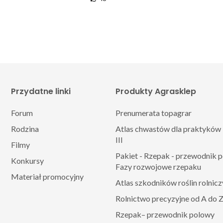
Przydatne linki
Produkty Agrasklep
Forum
Prenumerata topagrar
Rodzina
Atlas chwastów dla praktyków 
III
Filmy
Pakiet - Rzepak - przewodnik 
Konkursy
Fazy rozwojowe rzepaku
Materiał promocyjny
Atlas szkodników roślin rolnic
Rolnictwo precyzyjne od A do 
Rzepak– przewodnik polowy