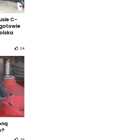
usie C-
ogotowie
olska
24
oną
ów?
16