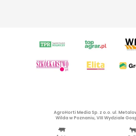
AgroHorti Media Sp. z o.o. ul. Meta
Wilda w Poznaniu, VIII Wydziale Go
Wszystkie prezentowane w ramach n
prawem autorskim, kopiowanie i dals