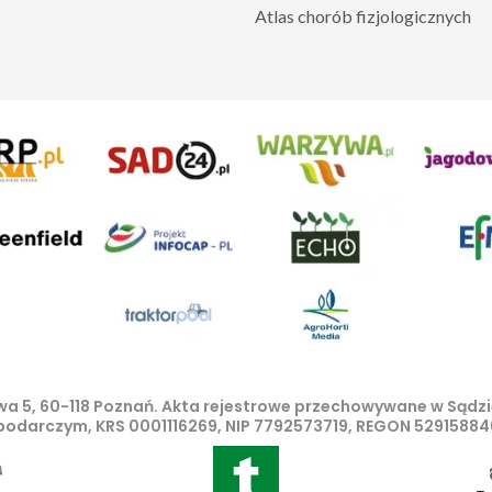
Atlas chorób fizjologicznych
lowa 5, 60-118 Poznań. Akta rejestrowe przechowywane w Sąd
spodarczym, KRS 0001116269, NIP 7792573719, REGON 529158846
iniejszego portalu treści są własnością AgroHorti Media Sp.
ze rozpowszechnianie treści jest zabronione. (art. 25 ust. 1 