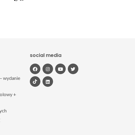
social media
– wydanie
polowy +
zych
Z