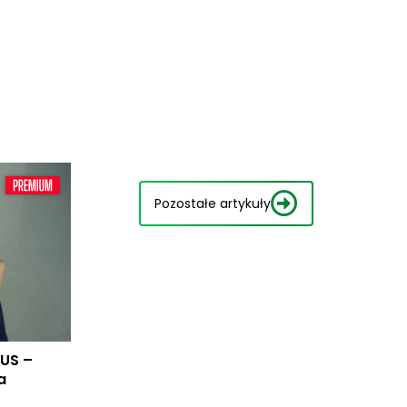
Pozostałe artykuły
RUS –
a