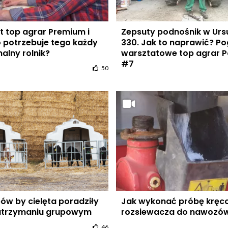
t top agrar Premium i
Zepsuty podnośnik w Urs
 potrzebuje tego każdy
330. Jak to naprawić? P
alny rolnik?
warsztatowe top agrar P
#7
50
ów by cielęta poradziły
Jak wykonać próbę kręc
 utrzymaniu grupowym
rozsiewacza do nawoz
46