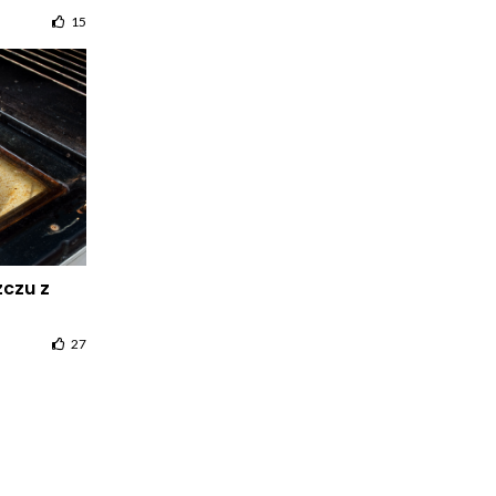
15
zczu z
27