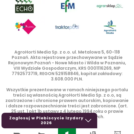
AgroHorti Media Sp. z o.o. ul. Metalowa 5, 60-118
Poznań. Akta rejestrowe przechowywane w Sądzie
Rejonowym Poznań - Nowe Miasto i Wilda w Poznaniu,
VIII Wydziale Gospodarczym, KRS 0001116269, NIP
7792573719, REGON 529158846, kapitał zakładowy:
3.608.000 PLN.
Wszystkie prezentowane w ramach niniejszego portalu
treści są własnością AgroHorti Media Sp. z o.o, są
zastrzeżone i chronione prawem autorskim, kopiowanie
i dalsze rozpowszechnianie treści jest zabronione. (art.
25 ust. 1 pkt 1b ustawy z 4 lutego 1994 roku o prawie
autorskim i prawach pokrewnych.
Zagłosuj w Plebiscycie Izydory
2026