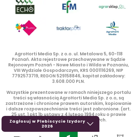
AgroHorti Media Sp. z o.o. ul. Metalowa 5, 60-118
Poznań. Akta rejestrowe przechowywane w Sądzie
Rejonowym Poznań - Nowe Miasto i Wilda w Poznaniu,
VIII Wydziale Gospodarczym, KRS 0001116269, NIP
7792573719, REGON 529158846, kapitał zakładowy:
3.608.000 PLN.
Wszystkie prezentowane w ramach niniejszego portalu
treści są własnością AgroHorti Media Sp. z o.o, są
zastrzeżone i chronione prawem autorskim, kopiowanie
i dalsze rozpowszechnianie treści jest zabronione. (art.
25 ust. 1 pkt 1b ustawy z 4 lutego 1994 roku o prawie
autorskim i prawach pokrewnych.
Zagłosuj w Plebiscycie Izydory
2026