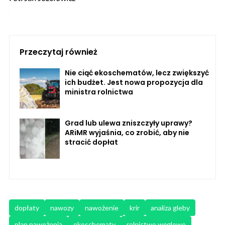
Przeczytaj również
Nie ciąć ekoschematów, lecz zwiększyć
ich budżet. Jest nowa propozycja dla
ministra rolnictwa
Grad lub ulewa zniszczyły uprawy?
ARiMR wyjaśnia, co zrobić, aby nie
stracić dopłat
dopłaty
nawozy
nawożenie
krir
analiza gleby
plan nawożenia
ekoschematy
rolnictwo węglowe