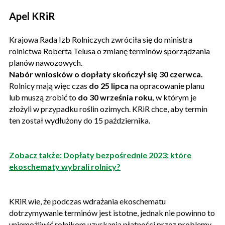
Apel KRiR
Krajowa Rada Izb Rolniczych zwróciła się do ministra
rolnictwa Roberta Telusa o zmianę terminów sporządzania
planów nawozowych.
Nabór wniosków o dopłaty skończył się 30 czerwca.
Rolnicy mają więc czas
do 25 lipca
na opracowanie planu
lub muszą zrobić to
do 30 września roku,
w którym je
złożyli w przypadku roślin ozimych. KRiR chce, aby termin
ten został wydłużony do 15 października.
Zobacz także: Dopłaty bezpośrednie 2023: które
ekoschematy wybrali rolnicy?
KRiR wie, że podczas wdrażania ekoschematu
dotrzymywanie terminów jest istotne, jednak nie powinno to
uniemożliwić rolnikom uzyskania płatności przez problemy