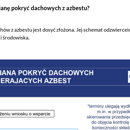
ianę pokryć dachowych z azbestu?
hów z azbestu jest dosyć złożona. Jej schemat odzwierceid
i środowiska.