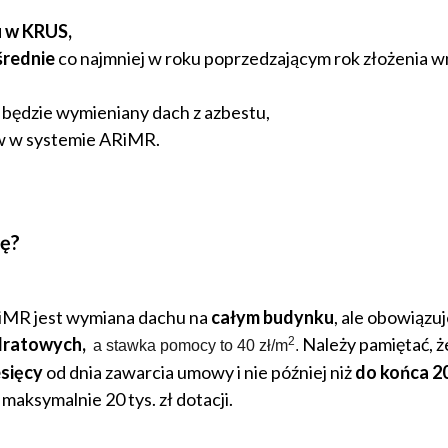
 w KRUS,
rednie
co najmniej w roku poprzedzającym rok złożenia w
m będzie wymieniany dach z azbestu,
w w systemie ARiMR.
cę?
iMR jest wymiana dachu na
całym budynku
, ale obowiązu
dratowych,
Należy pamiętać, ż
2
a stawka pomocy to 40 zł/m
.
esięcy
od dnia zawarcia umowy i nie później niż
do końca 2
aksymalnie 20 tys. zł dotacji.