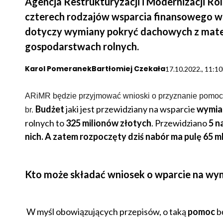
Agencja Restrukturyzacji i Modernizacji R
czterech rodzajów wsparcia finansowego w
dotyczy wymiany pokryć dachowych z mater
gospodarstwach rolnych.
Karol Pomeranek
Bartłomiej Czekała
17.10.2022., 11:1
ARiMR będzie przyjmować wnioski o przyznanie pomo
Budżet
jaki jest przewidziany na wsparcie
wymia
br.
rolnych to
325 milionów złotych
. Przewidziano
5 n
nich. A zatem rozpoczęty dziś nabór ma pulę 65 ml
Kto może składać wniosek o wparcie na wy
W myśl obowiązujących przepisów, o taką
pomoc
bę