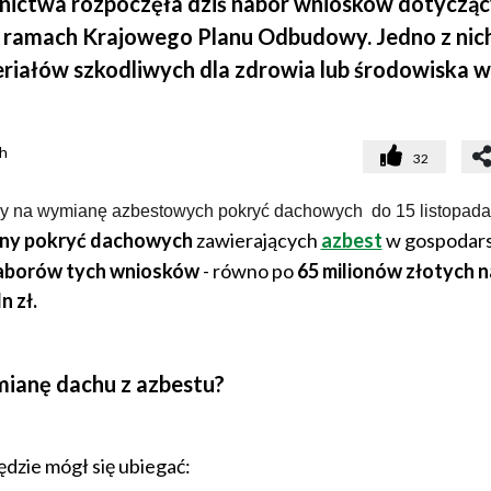
olnictwa rozpoczęła dziś nabór wniosków dotyczą
 ramach Krajowego Planu Odbudowy. Jedno z nic
iałów szkodliwych dla zdrowia lub środowiska w
0h
32
cy na wymianę azbestowych pokryć dachowych
d
o 15 listopada
ny pokryć dachowych
zawierających
azbest
w gospodar
aborów tych wniosków
- równo po
65 milionów złotych n
n zł.
mianę dachu z azbestu?
dzie mógł się ubiegać: