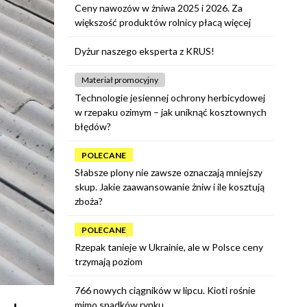
Ceny nawozów w żniwa 2025 i 2026. Za
większość produktów rolnicy płacą więcej
Dyżur naszego eksperta z KRUS!
Materiał promocyjny
Technologie jesiennej ochrony herbicydowej
w rzepaku ozimym – jak uniknąć kosztownych
błędów?
POLECANE
Słabsze plony nie zawsze oznaczają mniejszy
skup. Jakie zaawansowanie żniw i ile kosztują
zboża?
POLECANE
Rzepak tanieje w Ukrainie, ale w Polsce ceny
trzymają poziom
766 nowych ciągników w lipcu. Kioti rośnie
mimo spadków rynku