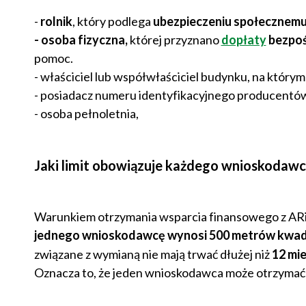
-
rolnik
, który podlega
ubezpieczeniu społecznemu
- osoba fizyczna,
której przyznano
dopłaty
bezpoś
pomoc.
- właściciel lub współwłaściciel budynku, na który
- posiadacz numeru identyfikacyjnego producentó
- osoba pełnoletnia,
Jaki limit obowiązuje każdego wnioskodaw
Warunkiem otrzymania wsparcia finansowego z AR
jednego wnioskodawcę wynosi 500 metrów kwa
związane z wymianą nie mają trwać dłużej niż
12 mi
Oznacza to, że jeden wnioskodawca może otrzymać m