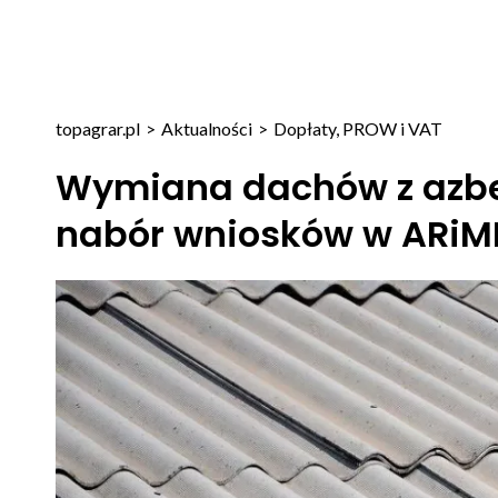
topagrar.pl
>
Aktualności
>
Dopłaty, PROW i VAT
Wymiana dachów z azbes
nabór wniosków w ARiM