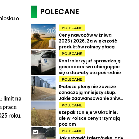
POLECANE
niosku o
POLECANE
Ceny nawozów w żniwa
2025 i 2026. Za większość
produktów rolnicy płacą
więcej
POLECANE
Kontrolerzy już sprawdzają
gospodarstwa ubiegające
się o dopłaty bezpośrednie
POLECANE
Słabsze plony nie zawsze
oznaczają mniejszy skup.
je
limit na
Jakie zaawansowanie żniw i
ile kosztują zboża?
POLECANE
e prace
Rzepak tanieje w Ukrainie,
025 roku
.
ale w Polsce ceny trzymają
poziom
POLECANE
Jak ustawić talerzówkę, gdy