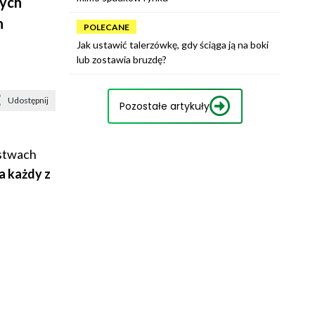
cych
h
POLECANE
Jak ustawić talerzówkę, gdy ściąga ją na boki
lub zostawia bruzdę?
Udostępnij
Pozostałe artykuły
stwach
a każdy z