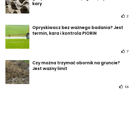
kary
2
Opryskiwacz bez ważnego badania? Jest
termin, kara i kontrola PIORiN
7
Czy można trzymać obornik na gruncie?
Jest ważny limit
16
POWRÓT DO STRONY GŁÓWNEJ