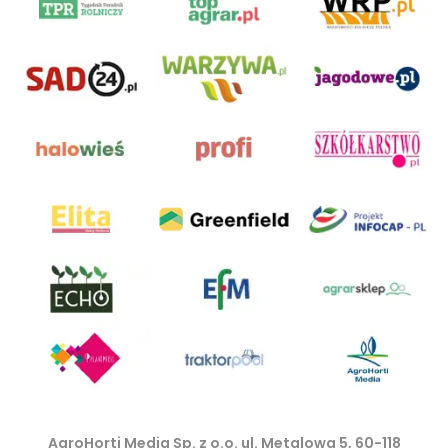
AgroHorti Media Sp. z o.o. ul. Metalowa 5, 60-118