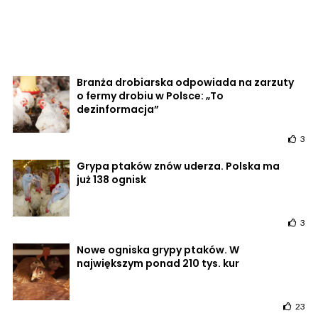
Branża drobiarska odpowiada na zarzuty
o fermy drobiu w Polsce: „To
dezinformacja”
3
Grypa ptaków znów uderza. Polska ma
już 138 ognisk
3
Nowe ogniska grypy ptaków. W
największym ponad 210 tys. kur
23