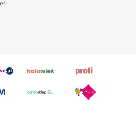
zych
Z