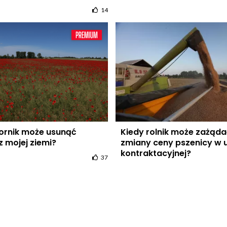
14
ornik może usunąć
Kiedy rolnik może zażąd
z mojej ziemi?
zmiany ceny pszenicy w
kontraktacyjnej?
37