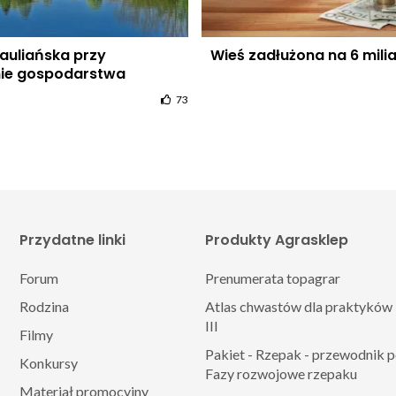
auliańska przy
Wieś zadłużona na 6 mil
nie gospodarstwa
73
Przydatne linki
Produkty Agrasklep
Forum
Prenumerata topagrar
Rodzina
Atlas chwastów dla praktyków 
III
Filmy
Pakiet - Rzepak - przewodnik 
Konkursy
Fazy rozwojowe rzepaku
Materiał promocyjny