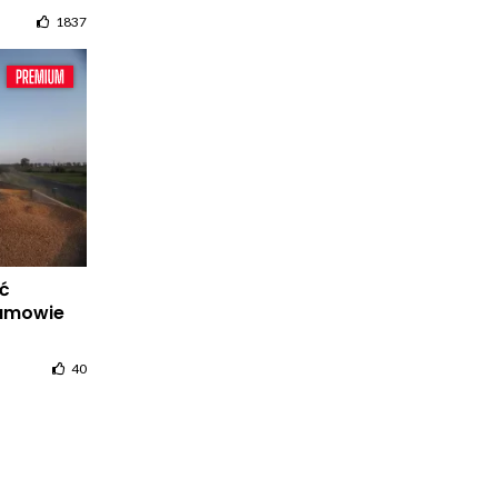
1837
ać
 umowie
40