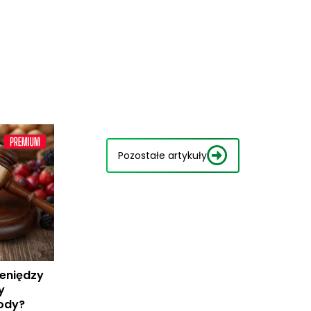
Pozostałe artykuły
ieniędzy
y
kody?