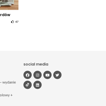
iardów
47
social media
– wydanie
polowy +