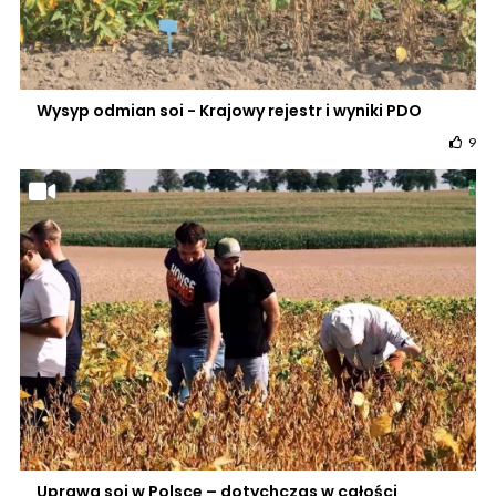
Wysyp odmian soi - Krajowy rejestr i wyniki PDO
9
Uprawa soi w Polsce – dotychczas w całości