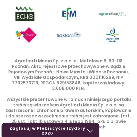
AgroHorti Media Sp. z o.o. ul. Metalowa 5, 60-118
Poznań. Akta rejestrowe przechowywane w Sądzie
Rejonowym Poznań - Nowe Miasto i Wilda w Poznaniu,
VIII Wydziale Gospodarczym, KRS 0001116269, NIP
7792573719, REGON 529158846, kapitał zakładowy:
3.608.000 PLN.
Wszystkie prezentowane w ramach niniejszego portalu
treści są własnością AgroHorti Media Sp. z o.o, są
zastrzeżone i chronione prawem autorskim, kopiowanie
i dalsze rozpowszechnianie treści jest zabronione. (art.
25 ust. 1 pkt 1b ustawy z 4 lutego 1994 roku o prawie
autorskim i prawach pokrewnych.
Zagłosuj w Plebiscycie Izydory
2026