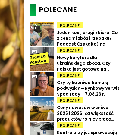
POLECANE
POLECANE
Jeden kosi, drugi zbiera. Co
z cenami zbóż i rzepaku?
Podcast Czekał(a) na
Urbana odc. 73
POLECANE
Nowy korytarz dla
ukraińskiego zboża. Czy
Polska jest gotowa na
powrót tranzytu?
POLECANE
Czy tylko żniwa hamują
podwyżki? – Rynkowy Serwis
Spod Lady – 7.08.26 r.
POLECANE
Ceny nawozów w żniwa
2025 i 2026. Za większość
produktów rolnicy płacą
więcej
POLECANE
Kontrolerzy już sprawdzają