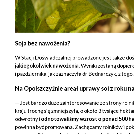
Soja bez nawożenia?
W Stacji Doświadczalnej prowadzone jest także do
jakiegokolwiek nawożenia.
Wyniki zostaną dopiero
i października, jak zaznaczyła dr Bednarczyk, z tego,
Na Opolszczyźnie areał uprawy soi z roku na
— Jest bardzo duże zainteresowanie ze strony rolni
kraju trochę się zmniejszyła, o około 3 tysiące hek
odwrotny i
odnotowaliśmy wzrost o ponad 500 h
powinna być promowana. Zachęcamy rolników i poka