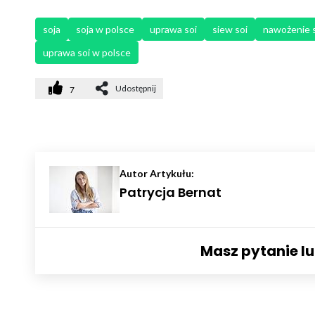
soja
soja w polsce
uprawa soi
siew soi
nawożenie s
uprawa soi w polsce
Udostępnij
7
Autor Artykułu:
Patrycja Bernat
Masz pytanie l