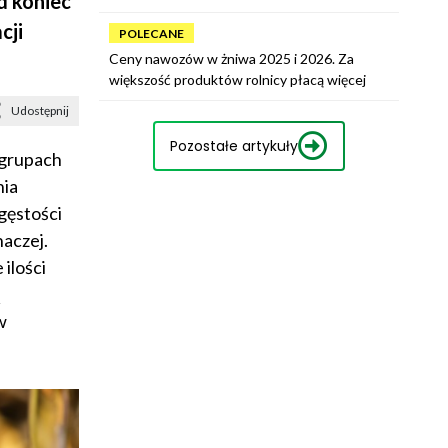
d koniec
cji
POLECANE
Ceny nawozów w żniwa 2025 i 2026. Za
większość produktów rolnicy płacą więcej
Udostępnij
Pozostałe artykuły
 grupach
nia
gęstości
aczej.
ilości
w