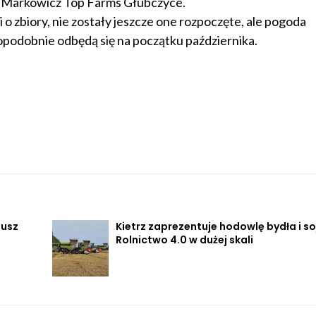
 Markowicz Top Farms Głubczyce.
 o zbiory, nie zostały jeszcze one rozpoczęte, ale pogoda
opodobnie odbędą się na początku października.
iusz
Kietrz zaprezentuje hodowlę bydła i so
Rolnictwo 4.0 w dużej skali