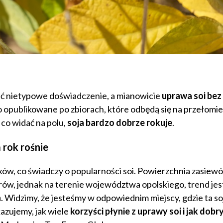
ść nietypowe doświadczenie, a mianowicie
uprawa soi bez
 opublikowane po zbiorach, które odbędą się na przełomie
 co widać na polu,
soja bardzo dobrze rokuje
.
 rok rośnie
ków, co świadczy o popularności soi. Powierzchnia zasiewó
tarów, jednak na terenie województwa opolskiego, trend jes
a
. Widzimy, że jesteśmy w odpowiednim miejscy, gdzie ta so
zujemy, jak wiele
korzyści płynie z uprawy soi i jak dobr