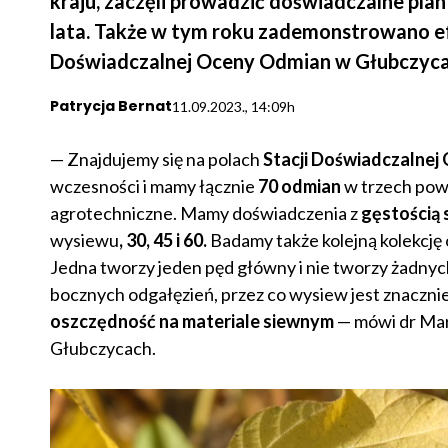
kraju, zaczęli prowadzić doświadczalne plan
lata. Także w tym roku zademonstrowano ef
Doświadczalnej Oceny Odmian w Głubczyca
Patrycja Bernat
11.09.2023., 14:09h
— Znajdujemy się na polach
Stacji Doświadczalne
wczesności i mamy łącznie
70 odmian
w trzech pow
agrotechniczne. Mamy doświadczenia z
gęstością 
wysiewu
, 30, 45 i 60.
Badamy także kolejną kolekcję 
Jedna tworzy jeden pęd główny i nie tworzy żadnych
bocznych odgałęzień, przez co wysiew jest znacznie
oszczędność na materiale siewnym
— mówi dr Mar
Głubczycach.