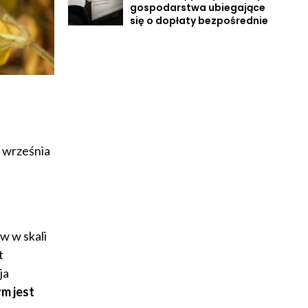
gospodarstwa ubiegające
się o dopłaty bezpośrednie
 września
w w skali
t
ja
ym jest