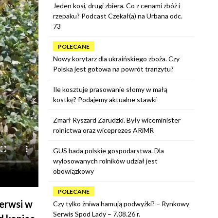
Jeden kosi, drugi zbiera. Co z cenami zbóż i
rzepaku? Podcast Czekał(a) na Urbana odc.
73
POLECANE
Nowy korytarz dla ukraińskiego zboża. Czy
Polska jest gotowa na powrót tranzytu?
Ile kosztuje prasowanie słomy w małą
kostkę? Podajemy aktualne stawki
Zmarł Ryszard Zarudzki. Były wiceminister
rolnictwa oraz wiceprezes ARiMR
GUS bada polskie gospodarstwa. Dla
wylosowanych rolników udział jest
obowiązkowy
POLECANE
ierwsi w
Czy tylko żniwa hamują podwyżki? – Rynkowy
Serwis Spod Lady – 7.08.26 r.