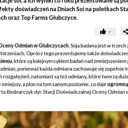
tacje soi, a ich wyniki co roku prezentowane są po
ekty doświadczeń na Dniach Soi na poletkach Sta
ch oraz Top Farms Głubczyce.
7
j Oceny Odmian w Głubczycach
. Soja badana jest w trzech
tórzeniach. Oprócz tego prezentujemy także doświadcze
siewu
, które są kolejnym cyklem badań nad zmniejszeniem 
odmian, ponieważ każda odmiana zachowuje się zupełnie in
 rozgałęzień, natomiast są też odmiany, które tworzą duże 
 mniejszy, a plon na tym samym poziomie, co daje
ogromną
ta Bednarczyk dyr. Stacji Doświadczalnej Oceny Odmian 