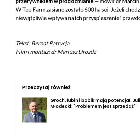
przerywnikiem w płodozmianie
— mówił dr Marcin
W Top Farm zasiane zostało 600 ha soi. Jeżeli chodzi
niewątpliwie wpływa na ich przyspieszenie i prawd
Tekst: Bernat Patrycja
Film i montaż: dr Mariusz Drożdż
Przeczytaj również
Groch, łubin i bobik mają potencjał. Jul
Młodecki: "Problemem jest sprzedaż"