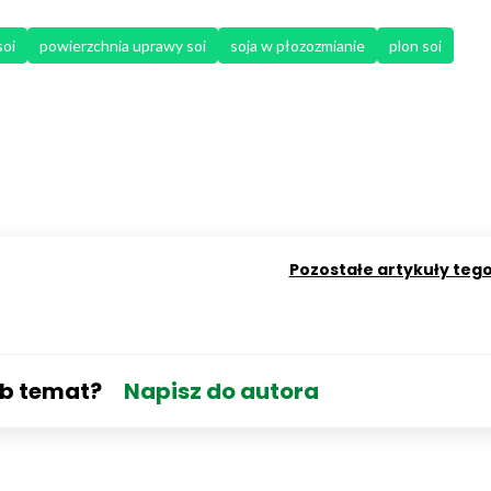
oi
powierzchnia uprawy soi
soja w płozozmianie
plon soi
Pozostałe artykuły teg
ub temat?
Napisz do autora