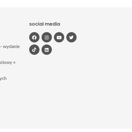
social media
– wydanie
polowy +
zych
Z