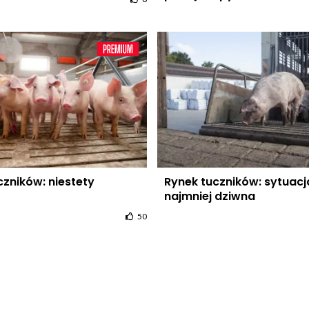
czników: niestety
Rynek tuczników: sytuacja
najmniej dziwna
50