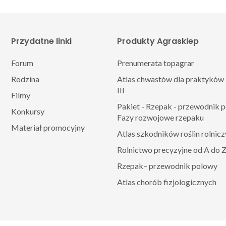
Przydatne linki
Produkty Agrasklep
Forum
Prenumerata topagrar
Rodzina
Atlas chwastów dla praktyków 
III
Filmy
Pakiet - Rzepak - przewodnik 
Konkursy
Fazy rozwojowe rzepaku
Materiał promocyjny
Atlas szkodników roślin rolnic
Rolnictwo precyzyjne od A do 
Rzepak– przewodnik polowy
Atlas chorób fizjologicznych