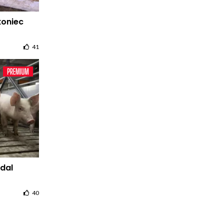
koniec
41
dal
40