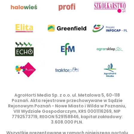
AgroHorti Media Sp. z o.o. ul. Metalowa 5, 60-118
Poznań. Akta rejestrowe przechowywane w Sądzie
Rejonowym Poznań - Nowe Miasto i Wilda w Poznaniu,
VIII Wydziale Gospodarczym, KRS 0001116269, NIP
7792573719, REGON 529158846, kapitał zakładowy:
3.608.000 PLN.
Wszystkie prezentowane w ramach niniejszego portalu